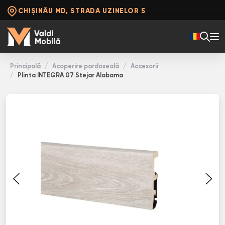
CHIȘINĂU MD, STRADA UZINELOR 5
Principală
Acoperire pardoseală
Accesorii
Plinta INТЕGRА 07 Stejar Alabama