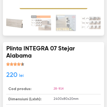
Plinta INТЕGRА 07 Stejar
Alabama
220
lei
28-914
Cod produs:
2400х80х20mm
Dimensiuni (Lxlxh):