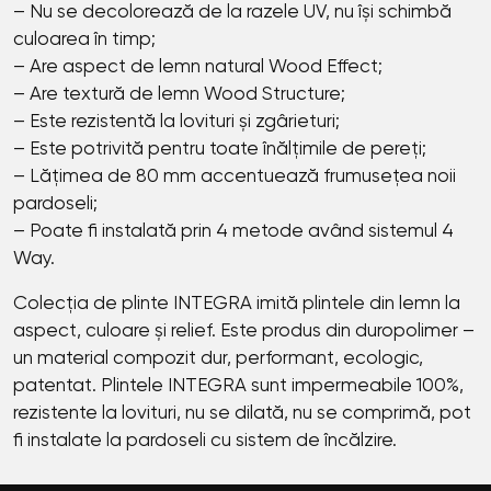
– Nu se decolorează de la razele UV, nu își schimbă
culoarea în timp;
– Are aspect de lemn natural Wood Effect;
– Are textură de lemn Wood Structure;
– Este rezistentă la lovituri și zgârieturi;
– Este potrivită pentru toate înălțimile de pereți;
– Lățimea de 80 mm accentuează frumusețea noii
pardoseli;
– Poate fi instalată prin 4 metode având sistemul 4
Way.
Colecția de plinte INТЕGRА
imită plintele din lemn la
aspect, culoare și relief. Este produs din duropolimer –
un material compozit dur, performant, ecologic,
patentat. Plintele INТЕGRА sunt impermeabile 100%,
rezistente la lovituri, nu se dilată, nu se comprimă, pot
fi instalate la pardoseli cu sistem de încălzire.