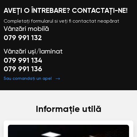
AVEȚI O ÎNTREBARE? CONTACTAȚI-NE!
Completați formularul si veți fi contactat neapărat
Vânzări mobilă
079 991 132
Vânzări uși/laminat
079 991 134
079 991 136
Sau comandați un apel
Informație utilă