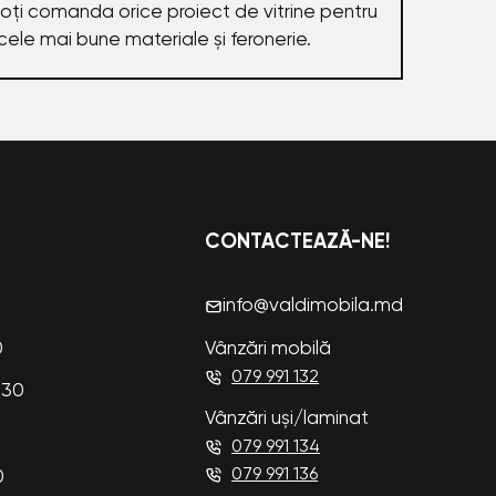
 poți comanda orice proiect de vitrine pentru
cele mai bune materiale și feronerie.
CONTACTEAZĂ-NE!
info@valdimobila.md
0
Vânzări mobilă
079 991 132
:30
Vânzări uși/laminat
079 991 134
079 991 136
0