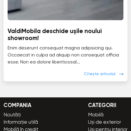
ValdiMobila deschide ușile noului
showroom!
Enim deserunt consequat magna adipisicing qui.
Occaecat in culpa ad aliquip non consequat officia
esse. Non ea dolore liberiticosal...
Citește articolul
COMPANIA
CATEGORII
Noutăți
Mobilă
Informație utilă
Uși de exterior
Mobilă în credit
Uși pentru interior