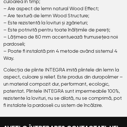
culoarea în timp;
– Are aspect de lemn natural Wood Effect;
– Are textură de lemn Wood Structure;
– Este rezistentă la lovituri și zgârieturi;
– Este potrivită pentru toate înălțimile de pereți;
– Lățimea de 80 mm accentuează frumusețea noii
pardoseli;
– Poate fi instalată prin 4 metode având sistemul 4
Way.
Colecția de plinte INТЕGRА
imită plintele din lemn la
aspect, culoare și relief. Este produs din duropolimer –
un material compozit dur, performant, ecologic,
patentat. Plintele INТЕGRА sunt impermeabile 100%,
rezistente la lovituri, nu se dilată, nu se comprimă, pot
fi instalate la pardoseli cu sistem de încălzire.