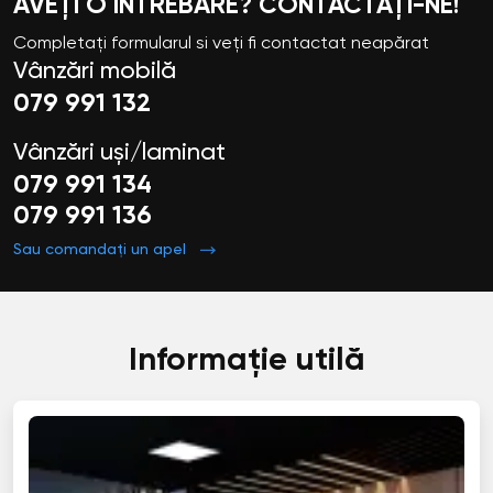
AVEȚI O ÎNTREBARE? CONTACTAȚI-NE!
Completați formularul si veți fi contactat neapărat
Vânzări mobilă
079 991 132
Vânzări uși/laminat
079 991 134
079 991 136
Sau comandați un apel
Informație utilă