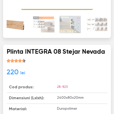
Plinta INТЕGRА 08 Stejar Nevada
220
lei
28-923
Cod produs:
2400х80х20mm
Dimensiuni (Lxlxh):
Duropolimer
Material: