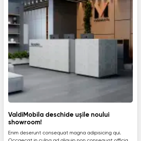
ValdiMobila deschide ușile noului
showroom!
Enim deserunt consequat magna adipisicing qui.
Occaecat in culpa ad aliquip non consequat officia