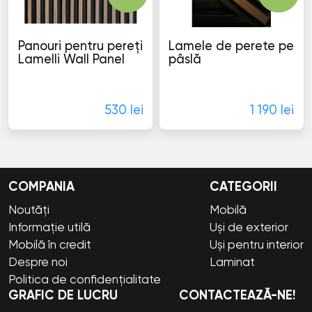
Panouri pentru pereți
Lamele de perete pe
Lamelli Wall Panel
pâslă
Panouri decorative
Panouri decorative
530 lei
1 190 lei
COMPANIA
CATEGORII
Noutăți
Mobilă
Informație utilă
Uși de exterior
Mobilă în credit
Uși pentru interior
Despre noi
Laminat
Politica de confidențialitate
GRAFIC DE LUCRU
CONTACTEAZĂ-NE!