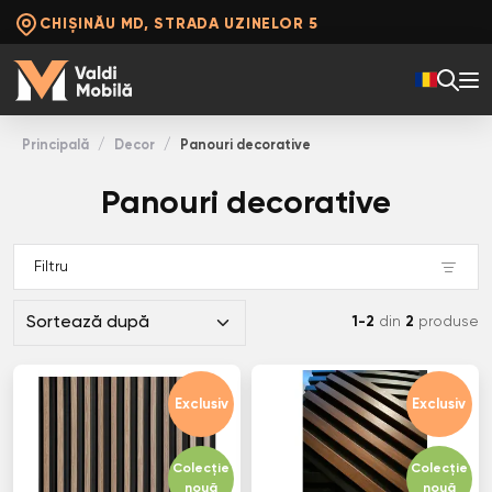
CHIȘINĂU MD, STRADA UZINELOR 5
Principală
Decor
Panouri decorative
Panouri decorative
Filtru
1-2
din
2
produse
Exclusiv
Exclusiv
Colecție
Colecție
nouă
nouă