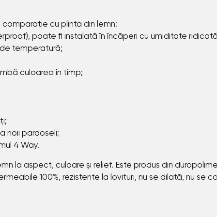
n comparație cu plinta din lemn:
oof), poate fi instalată în încăperi cu umiditate ridicată
e de temperatură;
himbă culoarea în timp;
i;
noii pardoseli;
emul 4 Way.
 lemn la aspect, culoare și relief. Este produs din duropoli
meabile 100%, rezistente la lovituri, nu se dilată, nu se c