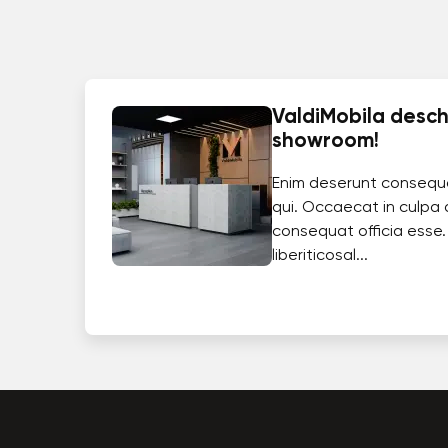
ValdiMobila deschi
showroom!
Enim deserunt consequ
qui. Occaecat in culpa 
consequat officia esse.
liberiticosal...