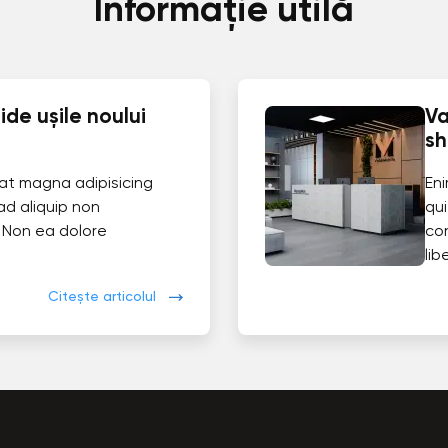
Informație utilă
de ușile noului
Va
s
at magna adipisicing
En
ad aliquip non
qui
 Non ea dolore
co
lib
Citește articolul