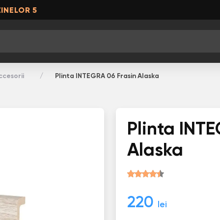
INELOR 5
ccesorii
Plinta INТЕGRА 06 Frasin Alaska
Plinta INТ
Alaska
220
lei