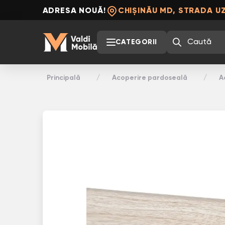
ADRESA NOUĂ!
CHIȘINĂU MD, STRADA UZ
CATEGORII
Principală
Acoperire pardoseală
A