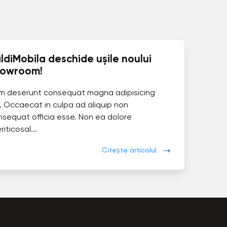
ldiMobila deschide ușile noului
howroom!
im deserunt consequat magna adipisicing
. Occaecat in culpa ad aliquip non
nsequat officia esse. Non ea dolore
eriticosal...
Citește articolul