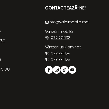
CONTACTEAZĂ-NE!
info@valdimobila.md
0
Vânzări mobilă
079 991 132
:30
Vânzări uși/laminat
079 991 134
079 991 136
0
15:00