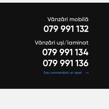
Vânzări mobilă
079 991 132
Vânzări uși/laminat
079 991 134
079 991 136
Sau comandați un apel