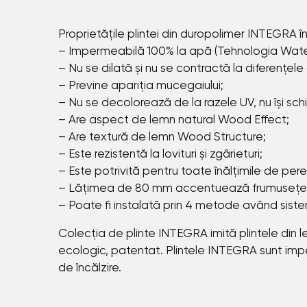
Proprietățile plintei din duropolimer INТЕGRА î
– Impermeabilă 100% la apă (Tehnologia Waterpr
– Nu se dilată și nu se contractă la diferențel
– Previne apariția mucegaiului;
– Nu se decolorează de la razele UV, nu își sc
– Are aspect de lemn natural Wood Effect;
– Are textură de lemn Wood Structure;
– Este rezistentă la lovituri și zgârieturi;
– Este potrivită pentru toate înălțimile de pereț
– Lățimea de 80 mm accentuează frumusețea 
– Poate fi instalată prin 4 metode având sist
Colecția de plinte INТЕGRА
imită plintele din
ecologic, patentat. Plintele INТЕGRА sunt imper
de încălzire.