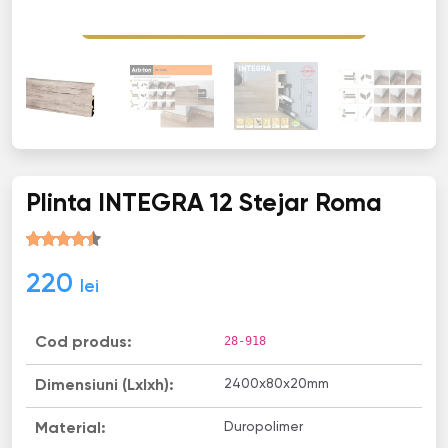
Plinta INТЕGRА 12 Stejar Roma
220
lei
28-918
Cod produs:
2400х80х20mm
Dimensiuni (Lxlxh):
Duropolimer
Material: