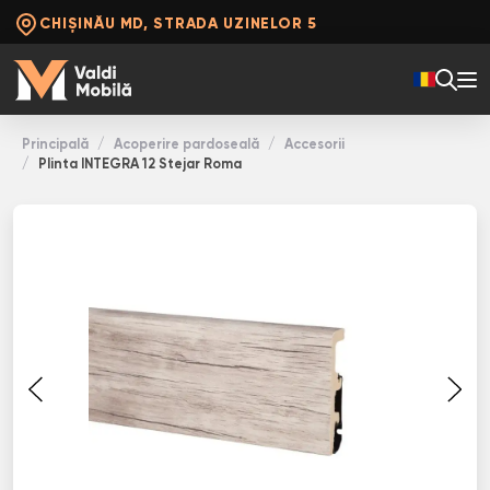
CHIȘINĂU MD, STRADA UZINELOR 5
Principală
Acoperire pardoseală
Accesorii
Plinta INТЕGRА 12 Stejar Roma