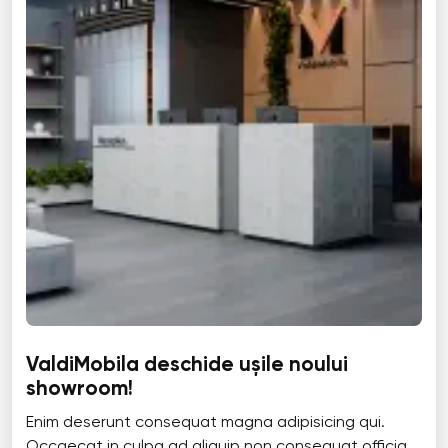
ValdiMobila deschide ușile noului
showroom!
Enim deserunt consequat magna adipisicing qui.
Occaecat in culpa ad aliquip non consequat officia