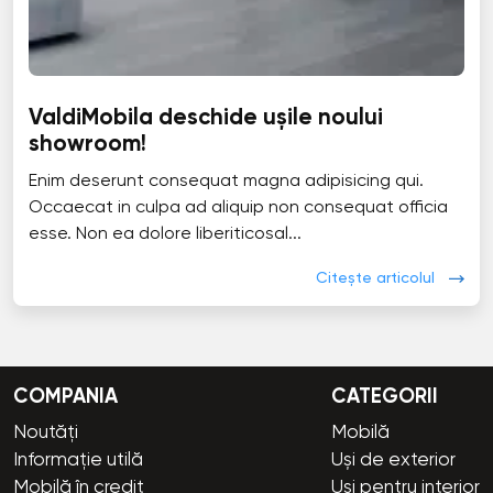
ValdiMobila deschide ușile noului
showroom!
Enim deserunt consequat magna adipisicing qui.
Occaecat in culpa ad aliquip non consequat officia
esse. Non ea dolore liberiticosal...
Citește articolul
COMPANIA
CATEGORII
Noutăți
Mobilă
Informație utilă
Uși de exterior
Mobilă în credit
Uși pentru interior