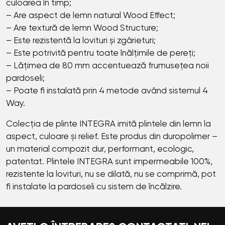
culoarea în timp;
– Are aspect de lemn natural Wood Effect;
– Are textură de lemn Wood Structure;
– Este rezistentă la lovituri și zgârieturi;
– Este potrivită pentru toate înălțimile de pereți;
– Lățimea de 80 mm accentuează frumusețea noii
pardoseli;
– Poate fi instalată prin 4 metode având sistemul 4
Way.
Colecția de plinte INТЕGRА
imită plintele din lemn la
aspect, culoare și relief. Este produs din duropolimer –
un material compozit dur, performant, ecologic,
patentat. Plintele INТЕGRА sunt impermeabile 100%,
rezistente la lovituri, nu se dilată, nu se comprimă, pot
fi instalate la pardoseli cu sistem de încălzire.