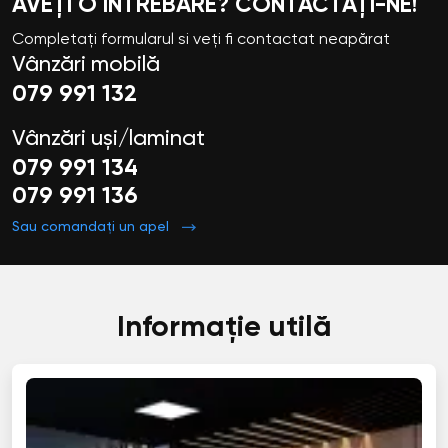
AVEȚI O ÎNTREBARE? CONTACTAȚI-NE!
Completați formularul si veți fi contactat neapărat
Vânzări mobilă
079 991 132
Vânzări uși/laminat
079 991 134
079 991 136
Sau comandați un apel
Informație utilă