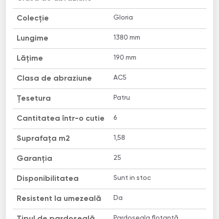
Gloria
Colecție
1380 mm
Lungime
190 mm
Lățime
AC5
Clasa de abraziune
Patru
Țesetura
6
Cantitatea într-o cutie
1,58
Suprafața m2
25
Garanția
Sunt in stoc
Disponibilitatea
Da
Resistent la umezeală
Pardoseala flotantă
Tipul de pardoseală