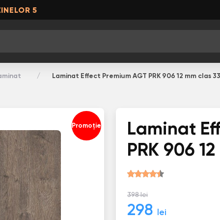
INELOR 5
aminat
Laminat Effect Premium AGT PRK 906 12 mm clas 3
Laminat Ef
Promoție
PRK 906 12
398 lei
298
lei