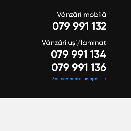
Vânzări mobilă
079 991 132
Vânzări uși/laminat
079 991 134
079 991 136
Sau comandați un apel