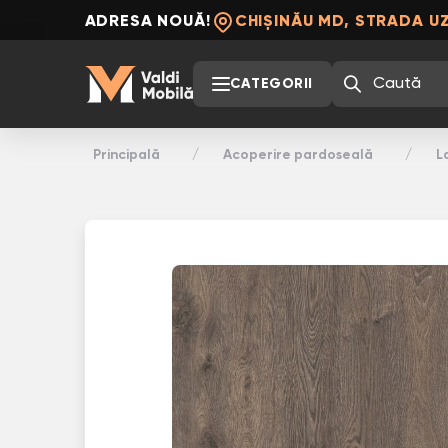
ADRESA NOUĂ!
CHIȘINĂU MD, STRADA UZ
CATEGORII
Principală
Acoperire pardoseală
L