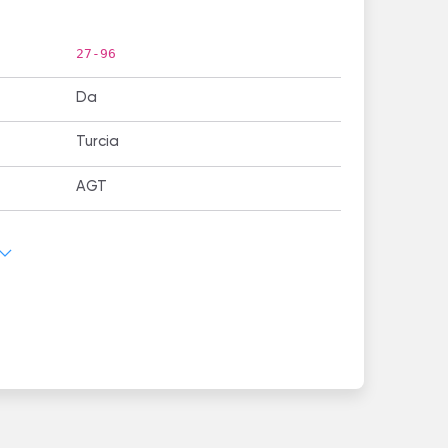
27-96
Da
Turcia
AGT