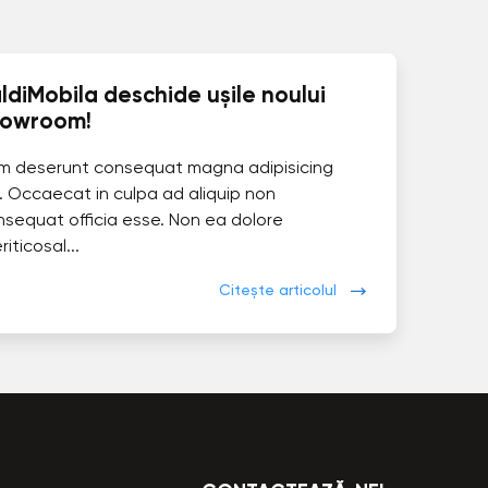
ldiMobila deschide ușile noului
howroom!
im deserunt consequat magna adipisicing
. Occaecat in culpa ad aliquip non
nsequat officia esse. Non ea dolore
eriticosal...
Citește articolul