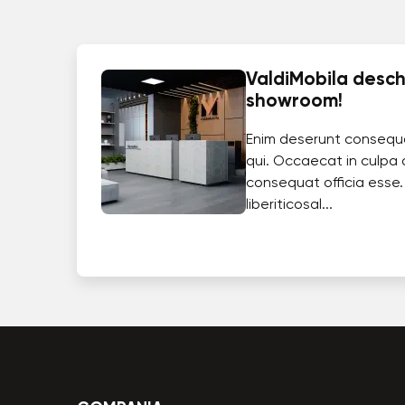
ValdiMobila deschi
showroom!
Enim deserunt consequ
qui. Occaecat in culpa 
consequat officia esse.
liberiticosal...