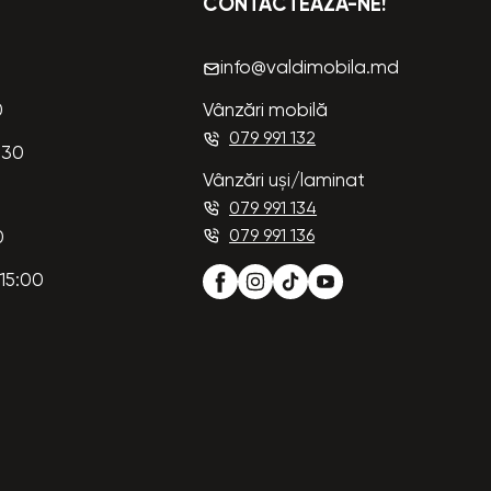
CONTACTEAZĂ-NE!
info@valdimobila.md
0
Vânzări mobilă
079 991 132
:30
Vânzări uși/laminat
079 991 134
079 991 136
0
15:00