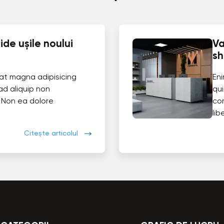
de ușile noului
Va
s
at magna adipisicing
En
ad aliquip non
qui
 Non ea dolore
co
lib
Citește articolul