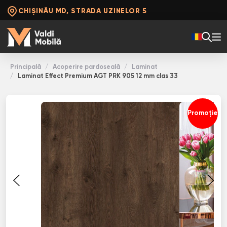
CHIȘINĂU MD, STRADA UZINELOR 5
Principală
Acoperire pardoseală
Laminat
Laminat Effect Premium AGT PRK 905 12 mm clas 33
Promoție