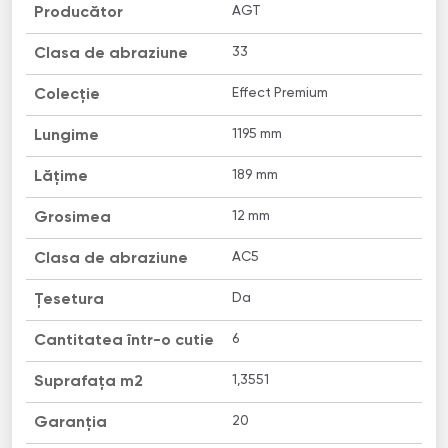
AGT
Producător
33
Clasa de abraziune
Effect Premium
Colecție
1195 mm
Lungime
189 mm
Lățime
12 mm
Grosimea
AC5
Clasa de abraziune
Da
Țesetura
6
Cantitatea într-o cutie
1,3551
Suprafața m2
20
Garanția