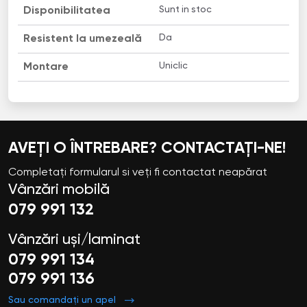
Sunt in stoc
Disponibilitatea
Da
Resistent la umezeală
Uniclic
Montare
AVEȚI O ÎNTREBARE? CONTACTAȚI-NE!
Completați formularul si veți fi contactat neapărat
Vânzări mobilă
079 991 132
Vânzări uși/laminat
079 991 134
079 991 136
Sau comandați un apel