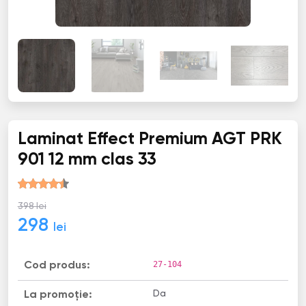
Laminat Effect Premium AGT PRK
901 12 mm clas 33
398 lei
298
lei
27-104
Cod produs:
Da
La promoție: