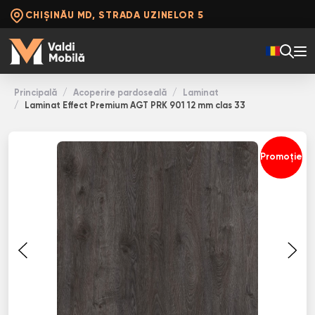
CHIȘINĂU MD, STRADA UZINELOR 5
Principală
Acoperire pardoseală
Laminat
Laminat Effect Premium AGT PRK 901 12 mm clas 33
Promoție