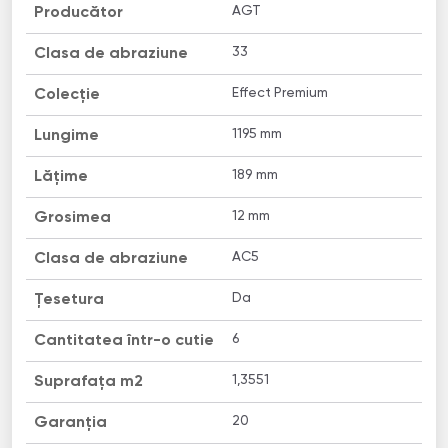
AGT
Producător
33
Clasa de abraziune
Effect Premium
Colecție
1195 mm
Lungime
189 mm
Lățime
12 mm
Grosimea
AC5
Clasa de abraziune
Da
Țesetura
6
Cantitatea într-o cutie
1,3551
Suprafața m2
20
Garanția