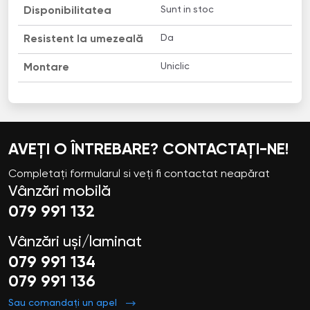
Sunt in stoc
Disponibilitatea
Da
Resistent la umezeală
Uniclic
Montare
AVEȚI O ÎNTREBARE? CONTACTAȚI-NE!
Completați formularul si veți fi contactat neapărat
Vânzări mobilă
079 991 132
Vânzări uși/laminat
079 991 134
079 991 136
Sau comandați un apel