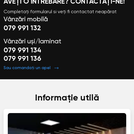
AVEȚI O ÎNTREBARE? CONTACTAȚI-NE!
Completați formularul si veți fi contactat neapărat
Vânzări mobilă
079 991 132
Vânzări uși/laminat
079 991 134
079 991 136
Sau comandați un apel
Informație utilă