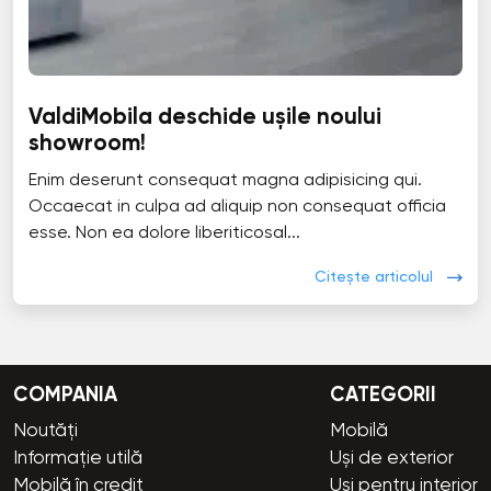
ValdiMobila deschide ușile noului
showroom!
Enim deserunt consequat magna adipisicing qui.
Occaecat in culpa ad aliquip non consequat officia
esse. Non ea dolore liberiticosal...
Citește articolul
COMPANIA
CATEGORII
Noutăți
Mobilă
Informație utilă
Uși de exterior
Mobilă în credit
Uși pentru interior