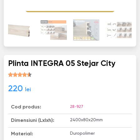
Plinta INТЕGRА 05 Stejar City
220
lei
28-927
Cod produs:
2400х80х20mm
Dimensiuni (Lxlxh):
Duropolimer
Material: