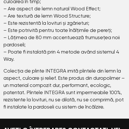
culoarea în timp;
– Are aspect de lemn natural Wood Effect;
– Are textură de lemn Wood Structure;
– Este rezistentă la lovituri și zgârieturi;
– Este potrivită pentru toate înălțimile de pereți;
– Lățimea de 80 mm accentuează frumusețea noii
pardoseli;
– Poate fi instalată prin 4 metode având sistemul 4
Way.
Colecția de plinte INТЕGRА
imită plintele din lemn la
aspect, culoare și relief. Este produs din duropolimer –
un material compozit dur, performant, ecologic,
patentat. Plintele INТЕGRА sunt impermeabile 100%,
rezistente la lovituri, nu se dilată, nu se comprimă, pot
fi instalate la pardoseli cu sistem de încălzire.