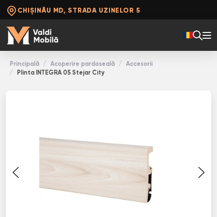
CHIȘINĂU MD, STRADA UZINELOR 5
Principală
Acoperire pardoseală
Accesorii
Plinta INТЕGRА 05 Stejar City