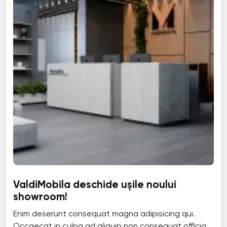
ValdiMobila deschide ușile noului
showroom!
Enim deserunt consequat magna adipisicing qui.
Occaecat in culpa ad aliquip non consequat officia