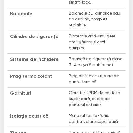
smart-lock.
Balamale 3D, cilindrice sau
Balamale
tip ascuns, complet
reglabile.
Protecție anti-smulgere,
Cilindru de siguranță
anti-găurire și anti-
bumping.
Broască de siguranță clasa
Sisteme de închidere
3–4 cu yală multipunct.
Prag din inox cu rupere de
Prag termoizolant
punte termică.
Garnituri EPDM de calitate
Garnituri
superioară, duble, pe
conturul exterior.
Material termo-fonic
Izolație acustică
pentru izolare superioară.
Toc metalic ELIT cu barieră