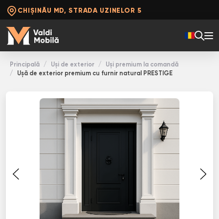
CHIȘINĂU MD, STRADA UZINELOR 5
Principală
Uși de exterior
Uși premium la comandă
Ușă de exterior premium cu furnir natural PRESTIGE