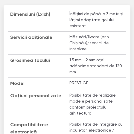
Înălțimi de până la 3 metri și
Dimensiuni (Lxlxh)
lățimi adaptate golului
existent
Măsurări/livrare (prin
Servicii adiționale
Chișinău)/servicii de
instalare
1.5 mm - 2 mm oțel,
Grosimea tocului
adâncime standard de 120
mm
PRESTIGE
Model
Posibilitate de realizare
Opțiuni personalizate
modele personalizate
conform proiectului
arhitectural.
Posibilitate de integrare cu
Compatibilitate
încuietori electronice /
electronică