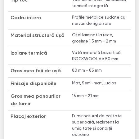
Tip toc
termică integrată
Profile metalice sudate cu
Cadru intern
nervuri de rigidizare
Oțel laminat la rece,
Material structură ușă
grosime 1.5 mm - 2 mm
Vată minerală bazaltică
Izolare termică
ROCKWOOL de 50 mm
80 mm - 85 mm
Grosimea foii de ușă
Mat, Semi-mat, Lucios
Finisaje disponibile
16 mm - 21 mm
Grosimea panourilor
de furnir
Furnir natural de calitate
Placaj exterior
superioară, rezistent la
umiditate și condiții
extreme.