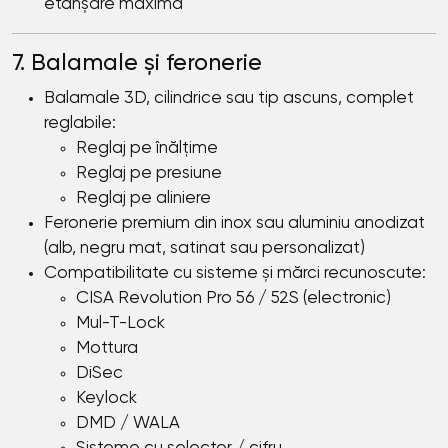
etanșare maximă
7. Balamale și feronerie
Balamale 3D, cilindrice sau tip ascuns, complet
reglabile:
Reglaj pe înălțime
Reglaj pe presiune
Reglaj pe aliniere
Feronerie premium din inox sau aluminiu anodizat
(alb, negru mat, satinat sau personalizat)
Compatibilitate cu sisteme și mărci recunoscute:
CISA Revolution Pro 56 / 52S (electronic)
Mul-T-Lock
Mottura
DiSec
Keylock
DMD / WALA