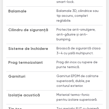
smart-lock.
Balamale 3D, cilindrice sau
Balamale
tip ascuns, complet
reglabile.
Protecție anti-smulgere,
Cilindru de siguranță
anti-găurire și anti-
bumping.
Broască de siguranță clasa
Sisteme de închidere
3–4 cu yală multipunct.
Prag din inox cu rupere de
Prag termoizolant
punte termică.
Garnituri EPDM de calitate
Garnituri
superioară, duble, pe
conturul exterior.
Material termo-fonic
Izolație acustică
pentru izolare superioară.
Toc metalic ELIT cu barieră