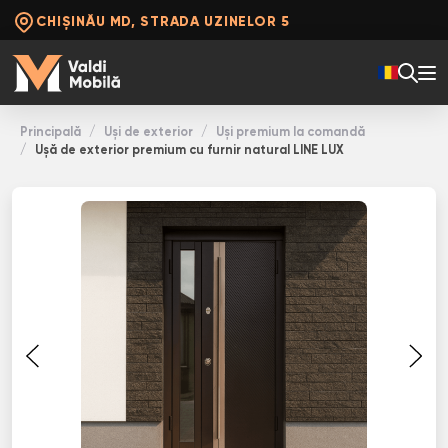
CHIȘINĂU MD, STRADA UZINELOR 5
Principală
Uși de exterior
Uși premium la comandă
Ușă de exterior premium cu furnir natural LINE LUX