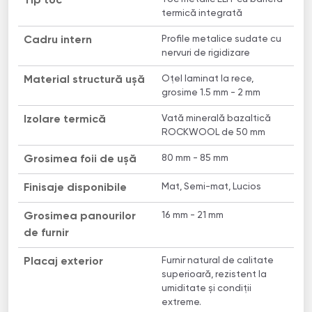
Tip toc
termică integrată
Profile metalice sudate cu
Cadru intern
nervuri de rigidizare
Oțel laminat la rece,
Material structură ușă
grosime 1.5 mm - 2 mm
Vată minerală bazaltică
Izolare termică
ROCKWOOL de 50 mm
80 mm - 85 mm
Grosimea foii de ușă
Mat, Semi-mat, Lucios
Finisaje disponibile
16 mm - 21 mm
Grosimea panourilor
de furnir
Furnir natural de calitate
Placaj exterior
superioară, rezistent la
umiditate și condiții
extreme.