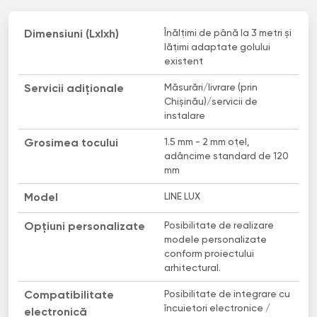
Înălțimi de până la 3 metri și
Dimensiuni (Lxlxh)
lățimi adaptate golului
existent
Măsurări/livrare (prin
Servicii adiționale
Chișinău)/servicii de
instalare
1.5 mm - 2 mm oțel,
Grosimea tocului
adâncime standard de 120
mm
LINE LUX
Model
Posibilitate de realizare
Opțiuni personalizate
modele personalizate
conform proiectului
arhitectural.
Posibilitate de integrare cu
Compatibilitate
încuietori electronice /
electronică