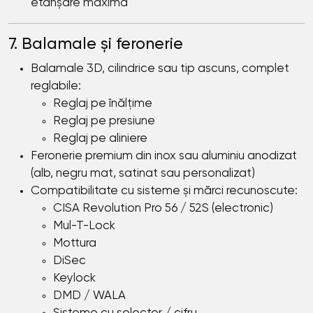
etanșare maximă
7. Balamale și feronerie
Balamale 3D, cilindrice sau tip ascuns, complet
reglabile:
Reglaj pe înălțime
Reglaj pe presiune
Reglaj pe aliniere
Feronerie premium din inox sau aluminiu anodizat
(alb, negru mat, satinat sau personalizat)
Compatibilitate cu sisteme și mărci recunoscute:
CISA Revolution Pro 56 / 52S (electronic)
Mul-T-Lock
Mottura
DiSec
Keylock
DMD / WALA