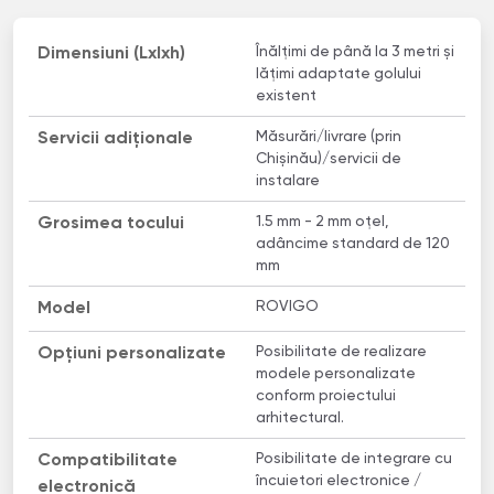
Înălțimi de până la 3 metri și
Dimensiuni (Lxlxh)
lățimi adaptate golului
existent
Măsurări/livrare (prin
Servicii adiționale
Chișinău)/servicii de
instalare
1.5 mm - 2 mm oțel,
Grosimea tocului
adâncime standard de 120
mm
ROVIGO
Model
Posibilitate de realizare
Opțiuni personalizate
modele personalizate
conform proiectului
arhitectural.
Posibilitate de integrare cu
Compatibilitate
încuietori electronice /
electronică