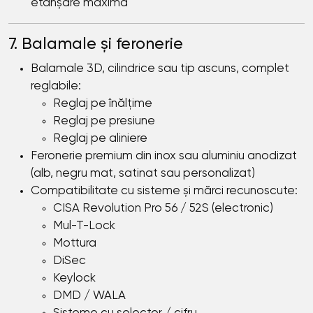
etanșare maximă
7. Balamale și feronerie
Balamale 3D, cilindrice sau tip ascuns, complet
reglabile:
Reglaj pe înălțime
Reglaj pe presiune
Reglaj pe aliniere
Feronerie premium din inox sau aluminiu anodizat
(alb, negru mat, satinat sau personalizat)
Compatibilitate cu sisteme și mărci recunoscute:
CISA Revolution Pro 56 / 52S (electronic)
Mul-T-Lock
Mottura
DiSec
Keylock
DMD / WALA