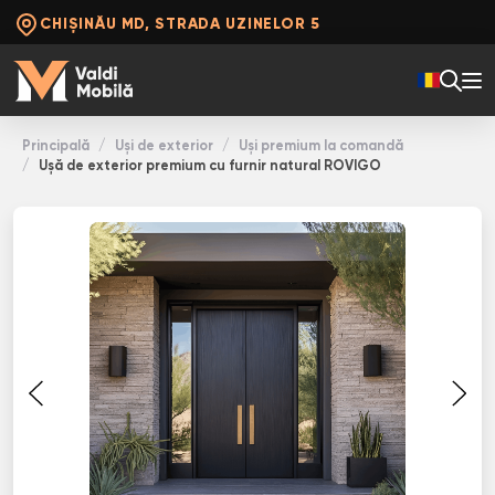
CHIȘINĂU MD, STRADA UZINELOR 5
Principală
Uși de exterior
Uși premium la comandă
Ușă de exterior premium cu furnir natural ROVIGO