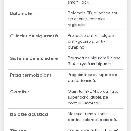
smart-lock.
Balamale 3D, cilindrice sau
Balamale
tip ascuns, complet
reglabile.
Protecție anti-smulgere,
Cilindru de siguranță
anti-găurire și anti-
bumping.
Broască de siguranță clasa
Sisteme de închidere
3–4 cu yală multipunct.
Prag din inox cu rupere de
Prag termoizolant
punte termică.
Garnituri EPDM de calitate
Garnituri
superioară, duble, pe
conturul exterior.
Material termo-fonic
Izolație acustică
pentru izolare superioară.
Toc metalic ELIT cu barieră