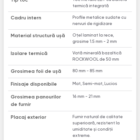
Tip toc
termică integrată
Profile metalice sudate cu
Cadru intern
nervuri de rigidizare
Oțel laminat la rece,
Material structură ușă
grosime 1.5 mm - 2 mm
Vată minerală bazaltică
Izolare termică
ROCKWOOL de 50 mm
80 mm - 85 mm
Grosimea foii de ușă
Mat, Semi-mat, Lucios
Finisaje disponibile
16 mm - 21 mm
Grosimea panourilor
de furnir
Furnir natural de calitate
Placaj exterior
superioară, rezistent la
umiditate și condiții
extreme.