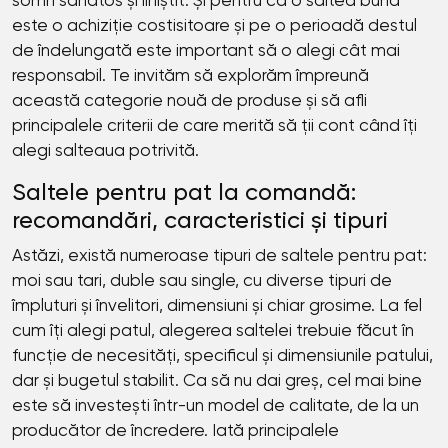
somn sănătos și liniștit. Și pentru că o saltea bună
este o achiziție costisitoare și pe o perioadă destul
de îndelungată este important să o alegi cât mai
responsabil. Te invităm să explorăm împreună
această categorie nouă de produse și să afli
principalele criterii de care merită să ții cont când îți
alegi salteaua potrivită.
Saltele pentru pat la comandă:
recomandări, caracteristici și tipuri
Astăzi, există numeroase tipuri de saltele pentru pat:
moi sau tari, duble sau single, cu diverse tipuri de
împluturi și învelitori, dimensiuni și chiar grosime. La fel
cum îți alegi patul, alegerea saltelei trebuie făcut în
funcție de necesități, specificul și dimensiunile patului,
dar și bugetul stabilit. Ca să nu dai greș, cel mai bine
este să investești într-un model de calitate, de la un
producător de încredere. Iată principalele