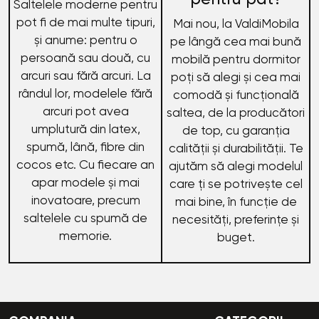
Saltelele moderne pentru
pot fi de mai multe tipuri,
Mai nou, la ValdiMobila
și anume: pentru o
pe lângă cea mai bună
persoană sau două, cu
mobilă pentru dormitor
arcuri sau fără arcuri. La
poți să alegi și cea mai
rândul lor, modelele fără
comodă și funcțională
arcuri pot avea
saltea, de la producători
umplutură din latex,
de top, cu garanția
spumă, lână, fibre din
calității și durabilității. Te
cocos etc. Cu fiecare an
ajutăm să alegi modelul
apar modele și mai
care ți se potrivește cel
inovatoare, precum
mai bine, în funcție de
saltelele cu spumă de
necesități, preferințe și
memorie.
buget.