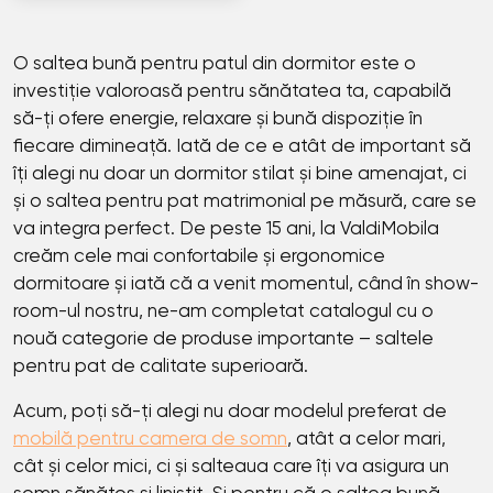
O saltea bună pentru patul din dormitor este o
investiție valoroasă pentru sănătatea ta, capabilă
să-ți ofere energie, relaxare și bună dispoziție în
fiecare dimineață. Iată de ce e atât de important să
îți alegi nu doar un dormitor stilat și bine amenajat, ci
și o saltea pentru pat matrimonial pe măsură, care se
va integra perfect. De peste 15 ani, la ValdiMobila
creăm cele mai confortabile și ergonomice
dormitoare și iată că a venit momentul, când în show-
room-ul nostru, ne-am completat catalogul cu o
nouă categorie de produse importante – saltele
pentru pat de calitate superioară.
Acum, poți să-ți alegi nu doar modelul preferat de
mobilă pentru camera de somn
, atât a celor mari,
cât și celor mici, ci și salteaua care îți va asigura un