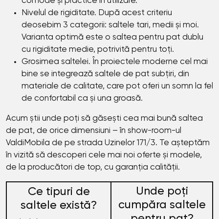
comode și practice în utilizare.
Nivelul de rigiditate. După acest criteriu
deosebim 3 categorii: saltele tari, medii și moi.
Varianta optimă este o saltea pentru pat dublu
cu rigiditate medie, potrivită pentru toți.
Grosimea saltelei. În proiectele moderne cel mai
bine se integrează saltele de pat subțiri, din
materiale de calitate, care pot oferi un somn la fel
de confortabil ca și una groasă.
Acum știi unde poți să găsești cea mai bună saltea
de pat, de orice dimensiuni – în show-room-ul
ValdiMobila de pe strada Uzinelor 171/3. Te așteptăm
în vizită să descoperi cele mai noi oferte și modele,
de la producători de top, cu garanția calității.
Unde poți
Ce tipuri de
cumpăra saltele
saltele există?
pentru pat?