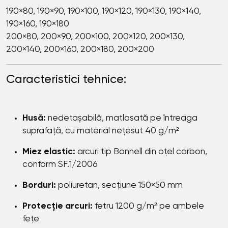
190×80, 190×90, 190×100, 190×120, 190×130, 190×140,
190×160, 190×180
200×80, 200×90, 200×100, 200×120, 200×130,
200×140, 200×160, 200×180, 200×200
Caracteristici tehnice:
Husă:
nedetașabilă, matlasată pe întreaga
suprafață, cu material nețesut 40 g/m²
Miez elastic:
arcuri tip Bonnell din oțel carbon,
conform SF.1/2006
Borduri:
poliuretan, secțiune 150×50 mm
Protecție arcuri:
fetru 1200 g/m² pe ambele
fețe