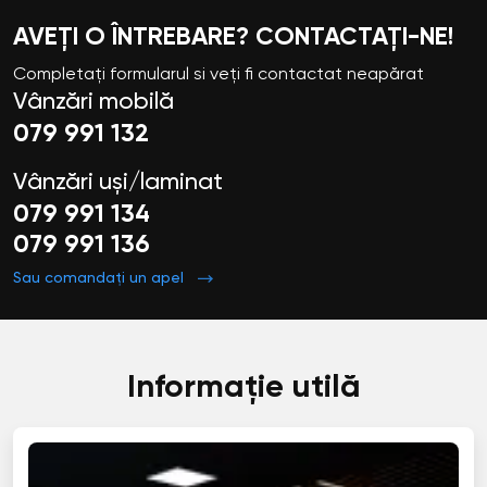
AVEȚI O ÎNTREBARE? CONTACTAȚI-NE!
Completați formularul si veți fi contactat neapărat
Vânzări mobilă
079 991 132
Vânzări uși/laminat
079 991 134
079 991 136
Sau comandați un apel
Informație utilă