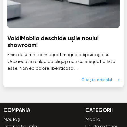
ValdiMobila deschide ușile noului
showroom!
Enim deserunt consequat magna adipisicing qui.
Occaecat in culpa ad aliquip non consequat officia
esse. Non ea dolore liberiticosal...
Citește articolul
COMPANIA
CATEGORII
Noutăți
Mobilă
Informație utilă
Uși de exterior