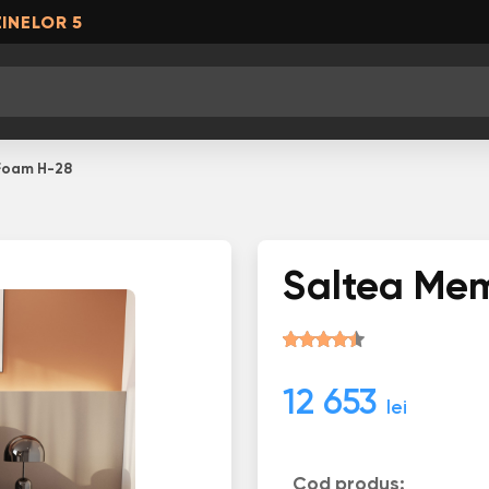
INELOR 5
Foam H-28
Saltea Me
12 653
lei
Cod produs: