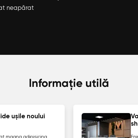
tat neapărat
Informație utilă
de ușile noului
Va
s
at magna adipisicing
En