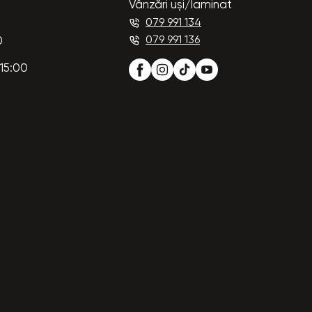
Vânzări uși/laminat
079 991 134
079 991 136
0
15:00