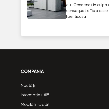
qui. Occaecat in culpa 
consequat officia esse.
liberiticosal...
COMPANIA
Noutăți
Informație utilă
Mobilă în credit