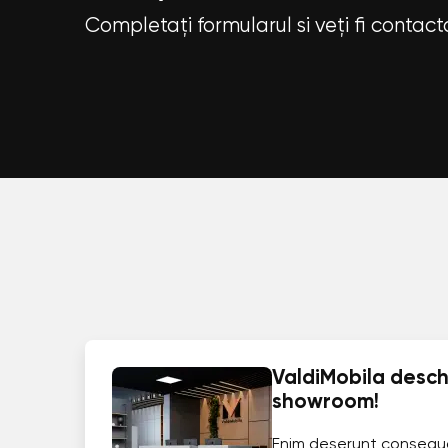
Completați formularul si veți fi contac
ValdiMobila deschi
showroom!
Enim deserunt consequ