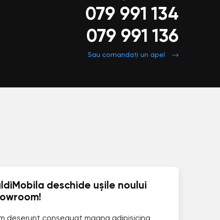
079 991 134
079 991 136
Sau comandați un apel
ldiMobila deschide ușile noului
howroom!
im deserunt consequat magna adipisicing