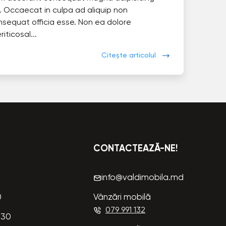
. Occaecat in culpa ad aliquip non
nsequat officia esse. Non ea dolore
eriticosal...
Citește articolul
CONTACTEAZĂ-NE!
info@valdimobila.md
0
Vânzări mobilă
079 991 132
:30