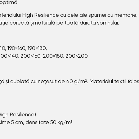
 optimă
erialului High Resilience cu cele ale spumei cu memorie, 
oziție corectă și naturală pe toată durata somnului.
40, 190×160, 190×180,
200×140, 200×160, 200×180, 200×200
și dublată cu nețesut de 40 g/m². Materialul textil folosi
igh Resilience)
me 5 cm, densitate 50 kg/m³