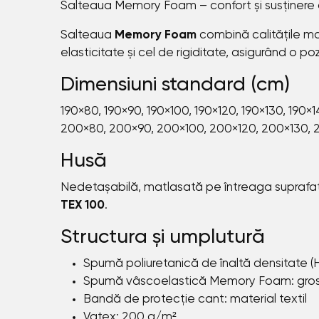
Salteaua Memory Foam – confort și susținere
Salteaua
Memory Foam
combină calitățile mat
elasticitate și cel de rigiditate, asigurând o p
Dimensiuni standard (cm)
190×80, 190×90, 190×100, 190×120, 190×130, 190×1
200×80, 200×90, 200×100, 200×120, 200×130, 
Husă
Nedetașabilă, matlasată pe întreaga suprafață 
TEX 100
.
Structura și umplutură
Spumă poliuretanică de înaltă densitate (H
Spumă vâscoelastică Memory Foam: grosi
Bandă de protecție cant: material textil
Vatex: 200 g/m²