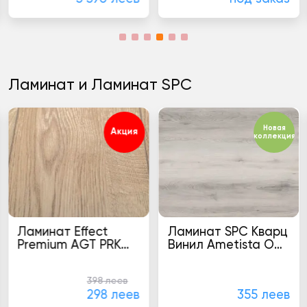
Ламинат и Ламинат SPC
Новая
Акция
коллекция
Ламинат Effect
Ламинат SPC Кварц
Premium AGT PRK
Винил Ametista Oak
907 12мм класс 33
wood
Ламинат
Ламинат
398 леев
298 леев
355 леев