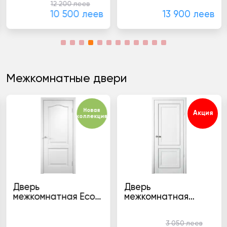
12 200 леев
10 500 леев
13 900 леев
Межкомнатные двери
Новая
Акция
коллекция
Дверь
Дверь
межкомнатная Eco
межкомнатная
Euro Doors Gama
Albero Прадо
Двери в стиле классика
Двери в стиле классика
Class HDF глухoe
3 050 леев