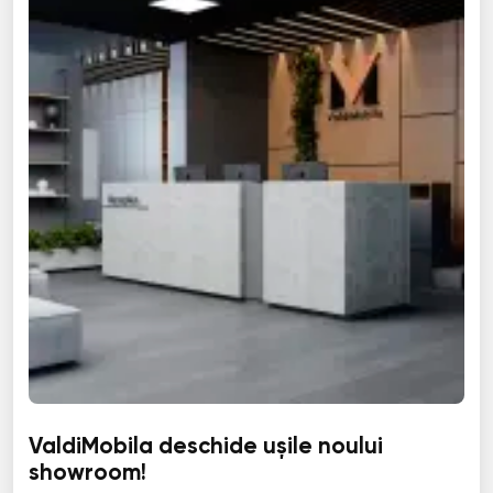
ValdiMobila deschide ușile noului
showroom!