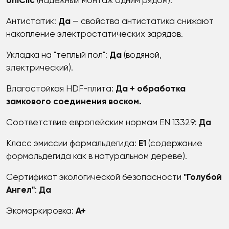
UniClic
(надежный монтаж одним рядом).
Антистатик:
Да
— свойства антистатика снижают
накопление электростатических зарядов.
Укладка на "теплый пол":
Да
(водяной,
электрический).
Влагостойкая HDF-плита:
Да
+ обработка
замкового соединения воском.
Соответствие европейским нормам EN 13329:
Да
Класс эмиссии формальдегида:
E1
(содержание
формальдегида как в натуральном дереве).
Сертификат экологической безопасности
"Голубой
Ангел"
:
Да
Экомаркировка:
A+