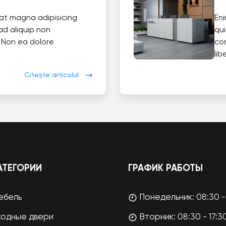
at magna adipisicing
En
ad aliquip non
qui
 Non ea dolore
co
lib
Citește articolul
АТЕГОРИИ
ГРАФИК РАБОТЫ
ебель
Понедельник: 08:30 - 
ходные двери
Вторник: 08:30 - 17:3