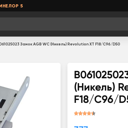
ИНЕЛОР 5
061025023 Замок AGB WC (Никель) Revolution XT F18/C96/D50
B06102502
(Никель) R
F18/C96/D