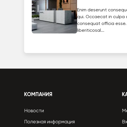
Enim deserunt consequ
qui. Occaecat in culpa 
consequat officia esse.
liberiticosal...
КОМПАНИЯ
К
Новости
М
Полезная информация
В