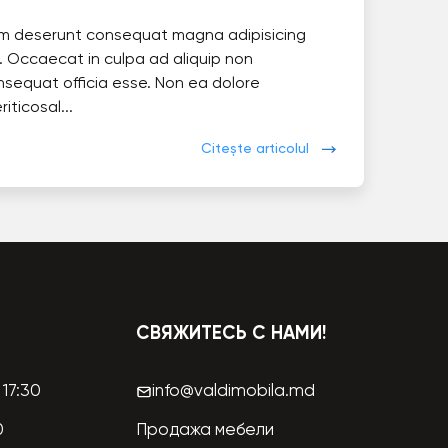
im deserunt consequat magna adipisicing
. Occaecat in culpa ad aliquip non
nsequat officia esse. Non ea dolore
eriticosal...
Citește articolul
СВЯЖИТЕСЬ С НАМИ!
17:30
info@valdimobila.md
0
Продажа мебели