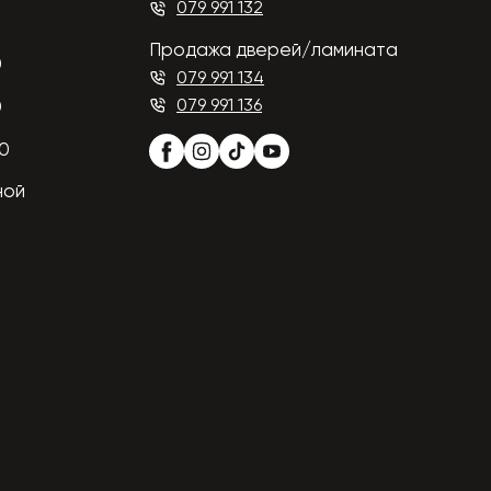
079 991 132
Продажа дверей/ламината
0
079 991 134
079 991 136
0
00
ной