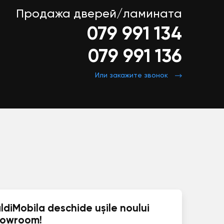
Продажа дверей/ламината
079 991 134
079 991 136
Или закажите звонок
ldiMobila deschide ușile noului
howroom!