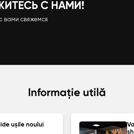
ЖИТЕСЬ С НАМИ!
с вами свяжемся
Informație utilă
de ușile noului
Va
s