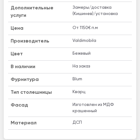
Замеры/доставка
Дополнительные
(Кишинев)/установка
услуги
От 1150€ п.м
Цена
Valdimobila
Производитель
Бежевый
Цвет
На заказ
B наличии
Blum
Фурнитура
Кварц
Тип столешницы
Изготовлен из МДФ
Фасад
крашенный
ДСП
Материал