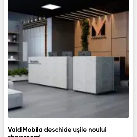
ValdiMobila deschide ușile noului