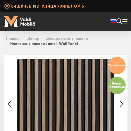
КИШИНЕВ MD, УЛИЦА УЗИНЕЛОР 5
Главная
Декор
Декоративные панели
Настенные панели Lamelli Wall Panel
Эксклюзив
Новая
коллекция