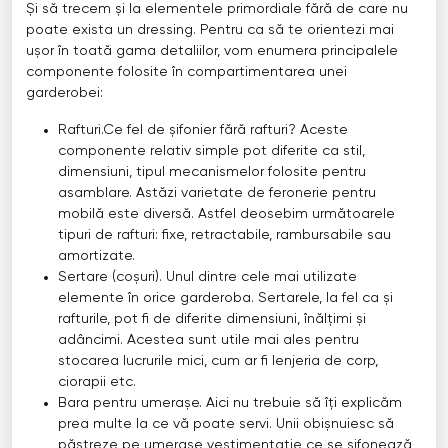
Și să trecem și la elementele primordiale fără de care nu
poate exista un dressing. Pentru ca să te orientezi mai
ușor în toată gama detaliilor, vom enumera principalele
componente folosite în compartimentarea unei
garderobei:
Rafturi.Ce fel de șifonier fără rafturi? Aceste
componente relativ simple pot diferite ca stil,
dimensiuni, tipul mecanismelor folosite pentru
asamblare. Astăzi varietate de feronerie pentru
mobilă este diversă. Astfel deosebim următoarele
tipuri de rafturi: fixe, retractabile, rambursabile sau
amortizate.
Sertare (coșuri). Unul dintre cele mai utilizate
elemente în orice garderoba. Sertarele, la fel ca și
rafturile, pot fi de diferite dimensiuni, înălțimi și
adâncimi. Acestea sunt utile mai ales pentru
stocarea lucrurile mici, cum ar fi lenjeria de corp,
ciorapii etc.
Bara pentru umerașe. Aici nu trebuie să îți explicăm
prea multe la ce vă poate servi. Unii obișnuiesc să
păstreze pe umerașe vestimentație ce se șifonează