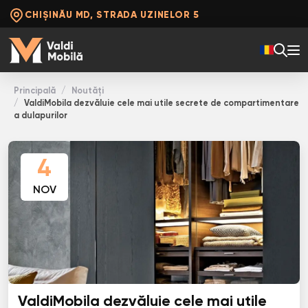
CHIȘINĂU MD, STRADA UZINELOR 5
Principală
Noutăți
ValdiMobila dezvăluie cele mai utile secrete de compartimentare
a dulapurilor
4
NOV
ValdiMobila dezvăluie cele mai utile