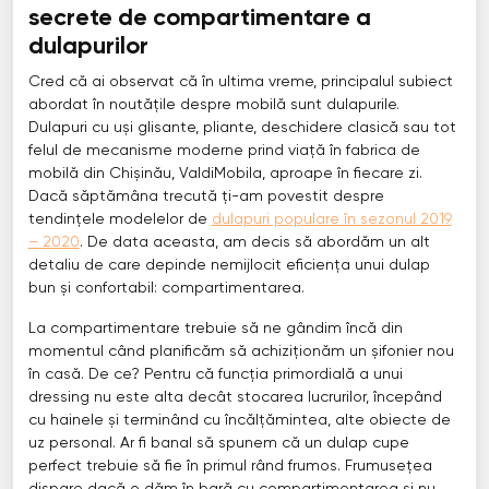
secrete de compartimentare a
dulapurilor
Cred că ai observat că în ultima vreme, principalul subiect
abordat în noutățile despre mobilă sunt dulapurile.
Dulapuri cu uși glisante, pliante, deschidere clasică sau tot
felul de mecanisme moderne prind viață în fabrica de
mobilă din Chișinău, ValdiMobila, aproape în fiecare zi.
Dacă săptămâna trecută ți-am povestit despre
tendințele modelelor de
dulapuri populare în sezonul 2019
– 2020
. De data aceasta, am decis să abordăm un alt
detaliu de care depinde nemijlocit eficiența unui dulap
bun și confortabil: compartimentarea.
La compartimentare trebuie să ne gândim încă din
momentul când planificăm să achiziționăm un șifonier nou
în casă. De ce? Pentru că funcția primordială a unui
dressing nu este alta decât stocarea lucrurilor, începând
cu hainele și terminând cu încălțămintea, alte obiecte de
uz personal. Ar fi banal să spunem că un dulap cupe
perfect trebuie să fie în primul rând frumos. Frumusețea