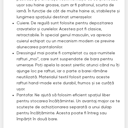
ușor sau haine groase, cum ar fi paltonul, scurta de
iarnă. În funcție de cât de multe haine ai, stabilește și
lungimea spațiului destinat umerașelor.
Cuiere. De regulă sunt folosite pentru depozitarea
cravatelor și curelelor. Acestea pot fi clasice,
retractabile. În special genul masculin, va aprecia
cuierul echipat cu un mecanism modern ce previne
alunecarea pantalonilor.
Dressingul mai poate fi completat cu așa-numitele
rafturi „moi”, care sunt suspendate de bara pentru
umerașe. Poți apela la acest șiretlic atunci când nu îți
ajunge loc pe rafturi, iar o parte a barei rămâne
neutilizată. Materialul textil folosit pentru aceste
rafturi hand-made este durabil, frumos și se curăță
ușor.
Pantofar. Ne ajută să folosim eficient spațiul liber
pentru stocarea încălțămintei. Un avantaj major ce te
scutește de achiziționarea separată a unui dulap
pentru încălțăminte. Acesta poate fi întreg sau
împărțit în două bare.