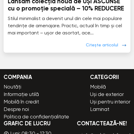
Lansăm colecția nouă de UȘI ASCUNSE
cu o promoție specială – 10% REDUCERE
Stilul minimalist a devenit unul din cele mai populare
tendințe de amenajare. Practic, actual în timp și cel
mai important – ușor de asortat, ace...
Citește articolul
COMPANIA
CATEGORII
Noutăți
Mobilă
Informație utilă
Uși de exterior
Mobilă în credit
Uși pentru interior
Despre noi
Laminat
Politica de confidențialitate
GRAFIC DE LUCRU
CONTACTEAZĂ-NE!
Luni: 08:30 - 17:30