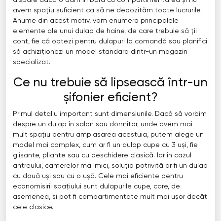
dispare dacă o dăm în bară cu compartimentarea și nu
avem spațiu suficient ca să ne depozităm toate lucrurile.
Anume din acest motiv, vom enumera principalele
elemente ale unui dulap de haine, de care trebuie să ții
cont, fie că optezi pentru dulapuri la comandă sau planifici
să achiziționezi un model standard dintr-un magazin
specializat.
Ce nu trebuie să lipsească într-un
șifonier eficient?
Primul detaliu important sunt dimensiunile. Dacă să vorbim
despre un dulap în salon sau dormitor, unde avem mai
mult spațiu pentru amplasarea acestuia, putem alege un
model mai complex, cum ar fi un dulap cupe cu 3 uși, fie
glisante, pliante sau cu deschidere clasică. Iar în cazul
antreului, camerelor mai mici, soluția potrivită ar fi un dulap
cu două uși sau cu o ușă. Cele mai eficiente pentru
economisirii spațiului sunt dulapurile cupe, care, de
asemenea, și pot fi compartimentate mult mai ușor decât
cele clasice.