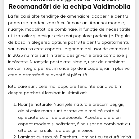
Recomandări de la echipa Valdimobila
La fel ca și alte tendințe de amenajare, acoperirile pentru
podea se modernizează cu fiecare an. Apar noi modele,
nuanțe, modalități de combinare, în funcție de necesitățile
utilizatorilor și desigur cele mai populare preferințe. Regula
de bază în alegerea opțiunii potrivite pentru apartamentul
sau casa ta este aspectul ergonomic și ușor de combinat.
În 2023 nu mai sunt în trend design-urile prea complexe și
încărcate. Nuanțele pastelate, simple, ușor de combinat
se vor integra perfect în orice tip de încăpere, iar în plus vor
crea o atmosferă relaxantă și plăcută.
Iată care sunt cele mai populare tendințe când vorbim
despre parchetul laminat în ultimii ani:
Nuanțe naturale. Nuanțele naturale precum bej, gri,
alb și chiar maro sunt printre cele mai căutate și
apreciate culori de pardoseală. Acestea oferă un
aspect modern și sofisticat, fiind ușor de combinat cu
alte culori și stiluri de design interior.
Laminat cu textură. Parchetul laminat cu textură imită