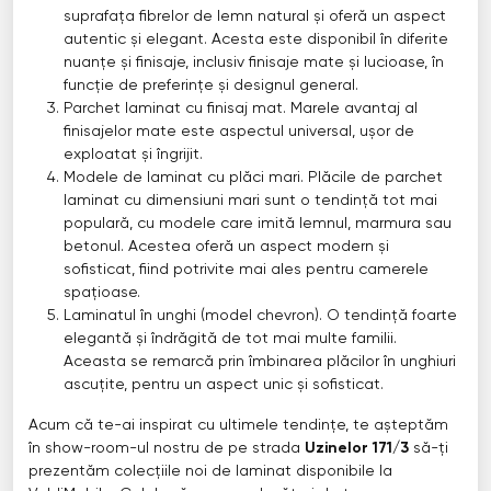
suprafața fibrelor de lemn natural și oferă un aspect
autentic și elegant. Acesta este disponibil în diferite
nuanțe și finisaje, inclusiv finisaje mate și lucioase, în
funcție de preferințe și designul general.
Parchet laminat cu finisaj mat. Marele avantaj al
finisajelor mate este aspectul universal, ușor de
exploatat și îngrijit.
Modele de laminat cu plăci mari. Plăcile de parchet
laminat cu dimensiuni mari sunt o tendință tot mai
populară, cu modele care imită lemnul, marmura sau
betonul. Acestea oferă un aspect modern și
sofisticat, fiind potrivite mai ales pentru camerele
spațioase.
Laminatul în unghi (model chevron). O tendință foarte
elegantă și îndrăgită de tot mai multe familii.
Aceasta se remarcă prin îmbinarea plăcilor în unghiuri
ascuțite, pentru un aspect unic și sofisticat.
Acum că te-ai inspirat cu ultimele tendințe, te așteptăm
în show-room-ul nostru de pe strada
Uzinelor 171/3
să-ți
prezentăm colecțiile noi de laminat disponibile la