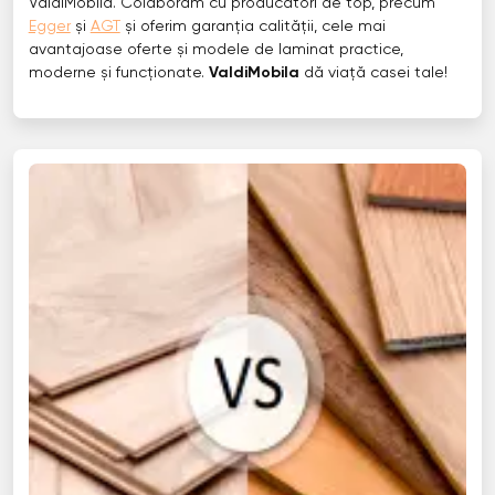
ValdiMobila. Colaborăm cu producători de top, precum
Egger
și
AGT
și oferim garanția calității, cele mai
avantajoase oferte și modele de laminat practice,
moderne și funcționate.
ValdiMobila
dă viață casei tale!