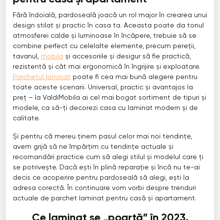
Fără îndoială, pardoseală joacă un rol major în crearea unui
design stilat și practic în casa ta. Aceasta poate da tonul
atmosferei calde și luminoase în încăpere, trebuie să se
combine perfect cu celelalte elemente, precum pereții,
tavanul,
mobila
și accesoriile și desigur să fie practică,
rezistentă și cât mai ergonomică în îngrijire și exploatare.
Parchetul laminat
poate fi cea mai bună alegere pentru
toate aceste scenarii. Universal, practic și avantajos la
preț – la ValdiMobila ai cel mai bogat sortiment de tipuri și
modele, ca să-ți decorezi casa cu laminat modern și de
calitate.
Și pentru că mereu ținem pasul celor mai noi tendințe,
avem grijă să ne împărțim cu tendințe actuale și
recomandări practice cum să alegi stilul și modelul care ți
se potrivește. Dacă ești în plină reparație și încă nu te-ai
decis ce acoperire pentru pardoseală să alegi, ești la
adresa corectă. În continuare vom vorbi despre trenduri
actuale de parchet laminat pentru casă și apartament.
Ce laminat se „poartă” în 2023.