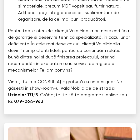
și materiale, precum MDF vopsit sau furnir natural.
Adițional, poți integra accesorii suplimentare de
organizare, de la cei mai buni producători.
Pentru toate ofertele, clienții ValdiMobila primesc certificat
de garanție și deservire tehnică specializată, în cazul unor
deficiențe. În cele mai dese cazuri, clienții ValdiMobila
devin în timp clienți fideli, pentru că continuăm relația
bună dintre noi și după finisarea proiectului, oferind
recomandări în exploatare sau servicii de reglare a
mecanismelor. Te-am convins?
Vino și tu la o CONSULTAȚIE gratuită cu un designer. Ne
găsești în show-room-ul ValdiMobila de pe
strada
Uzinelor 171/3
. Grăbește-te să te programezi online sau
la:
079-064-963