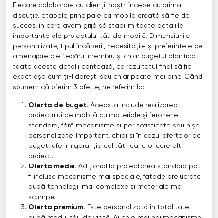
Fiecare colaborare cu clienții noștri începe cu prima
discuție, etapele principale ca mobila creată să fie de
succes, în care avem grijă să stabilim toate detaliile
importante ale proiectului tău de mobilă. Dimensiunile
personalizate, tipul încăperii, necesitățile și preferințele de
amenajare ale fiecărui membru și chiar bugetul planificat –
toate aceste detalii contează, ca rezultatul final să fie
exact așa cum ți-l dorești sau chiar poate mai bine. Când
spunem că oferim 3 oferte, ne referim la:
Oferta de buget.
Aceasta include realizarea
proiectului de mobilă cu materiale și feronerie
standard, fără mecanisme super sofisticate sau nișe
personalizate. Important, chiar și în cazul ofertelor de
buget, oferim garanția calității ca la oricare alt
proiect.
Oferta medie.
Adițional la proiectarea standard pot
fi incluse mecanisme mai speciale, fațade prelucrate
după tehnologii mai complexe și materiale mai
scumpe.
Oferta premium.
Este personalizată în totalitate
după modul tău de viață. Ai cele mai noi mecanisme