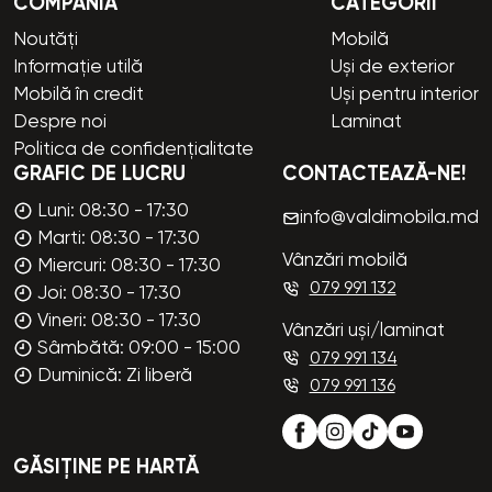
COMPANIA
CATEGORII
Noutăți
Mobilă
Informație utilă
Uși de exterior
Mobilă în credit
Uși pentru interior
Despre noi
Laminat
Politica de confidențialitate
GRAFIC DE LUCRU
CONTACTEAZĂ-NE!
Luni: 08:30 - 17:30
info@valdimobila.md
Marti: 08:30 - 17:30
Vânzări mobilă
Miercuri: 08:30 - 17:30
079 991 132
Joi: 08:30 - 17:30
Vineri: 08:30 - 17:30
Vânzări uși/laminat
Sâmbătă: 09:00 - 15:00
079 991 134
Duminică: Zi liberă
079 991 136
GĂSIȚINE PE HARTĂ