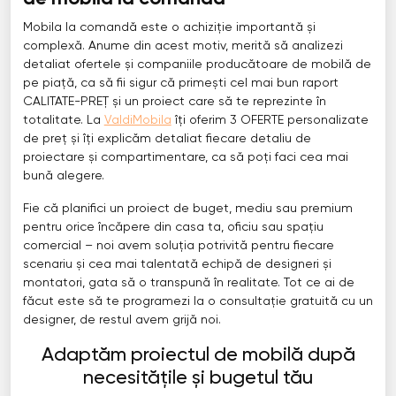
Mobila la comandă este o achiziție importantă și
complexă. Anume din acest motiv, merită să analizezi
detaliat ofertele și companiile producătoare de mobilă de
pe piață, ca să fii sigur că primești cel mai bun raport
CALITATE-PREȚ și un proiect care să te reprezinte în
totalitate. La
ValdiMobila
îți oferim 3 OFERTE personalizate
de preț și îți explicăm detaliat fiecare detaliu de
proiectare și compartimentare, ca să poți faci cea mai
bună alegere.
Fie că planifici un proiect de buget, mediu sau premium
pentru orice încăpere din casa ta, oficiu sau spațiu
comercial – noi avem soluția potrivită pentru fiecare
scenariu și cea mai talentată echipă de designeri și
montatori, gata să o transpună în realitate. Tot ce ai de
făcut este să te programezi la o consultație gratuită cu un
designer, de restul avem grijă noi.
Adaptăm proiectul de mobilă după
necesitățile și bugetul tău