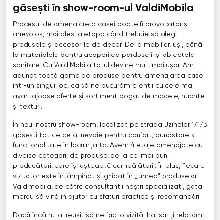
găsești în show-room-ul ValdiMobila
Procesul de amenajare a casei poate fi provocator și
anevoios, mai ales la etapa când trebuie să alegi
produsele și accesoriile de decor. De la mobilier, uși, până
la materialele pentru acoperirea pardoselii și obiectele
sanitare. Cu ValdiMobila totul devine mult mai ușor. Am
adunat toată gama de produse pentru amenajarea casei
într-un singur loc, ca să ne bucurăm clienții cu cele mai
avantajoase oferte și sortiment bogat de modele, nuanțe
și texturi.
În noul nostru show-room, localizat pe strada Uzinelor 171/3
găsești tot de ce ai nevoie pentru confort, bunăstare și
funcționalitate în locuința ta. Avem 4 etaje amenajate cu
diverse categorii de produse, de la cei mai buni
producători, care își așteaptă cumpărătorii. În plus, fiecare
vizitator este întâmpinat și ghidat în „lumea” produselor
Valdimobila, de către consultanții noștri specializați, gata
mereu să vină în ajutor cu sfaturi practice și recomandări.
Dacă încă nu ai reușit să ne faci o vizită, hai să-ți relatăm