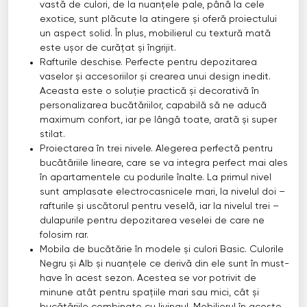
vastă de culori, de la nuanțele pale, până la cele
exotice, sunt plăcute la atingere și oferă proiectului
un aspect solid. În plus, mobilierul cu textură mată
este ușor de curățat și îngrijit.
Rafturile deschise. Perfecte pentru depozitarea
vaselor și accesoriilor și crearea unui design inedit.
Aceasta este o soluție practică și decorativă în
personalizarea bucătăriilor, capabilă să ne aducă
maximum confort, iar pe lângă toate, arată și super
stilat.
Proiectarea în trei nivele. Alegerea perfectă pentru
bucătăriile lineare, care se va integra perfect mai ales
în apartamentele cu podurile înalte. La primul nivel
sunt amplasate electrocasnicele mari, la nivelul doi –
rafturile și uscătorul pentru veselă, iar la nivelul trei –
dulapurile pentru depozitarea veselei de care ne
folosim rar.
Mobila de bucătărie în modele și culori Basic. Culorile
Negru și Alb și nuanțele ce derivă din ele sunt în must-
have în acest sezon. Acestea se vor potrivit de
minune atât pentru spațiile mari sau mici, cât și