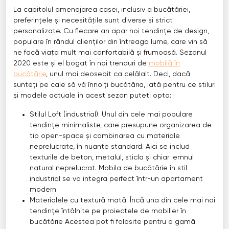
La capitolul amenajarea casei, inclusiv a bucătăriei,
preferințele și necesitățile sunt diverse și strict
personalizate. Cu fiecare an apar noi tendințe de design,
populare în rândul clienților din întreaga lume, care vin să
ne facă viața mult mai confortabilă și frumoasă. Sezonul
2020 este și el bogat în noi trenduri de
mobilă în
bucătărie
, unul mai deosebit ca celălalt. Deci, dacă
sunteți pe cale să vă înnoiți bucătăria, iată pentru ce stiluri
și modele actuale în acest sezon puteți opta:
Stilul Loft (industrial). Unul din cele mai populare
tendințe minimaliste, care presupune organizarea de
tip open-space și combinarea cu materiale
neprelucrate, în nuanțe standard. Aici se includ
texturile de beton, metalul, sticla și chiar lemnul
natural neprelucrat. Mobila de bucătărie în stil
industrial se va integra perfect într-un apartament
modern.
Materialele cu textură mată. Încă una din cele mai noi
tendințe întâlnite pe proiectele de mobilier în
bucătărie Acestea pot fi folosite pentru o gamă