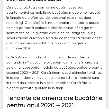
Cu siguranță, toți visăm să ne dotăm casa sau
apartamentul cu mobilă de bucătărie modele noi, creată
în funcție de preferințe, idei personalizate și, desigur,
necesități. O bucătărie bine amenajată ne poate aduce
confort pe toată perioada zilei, fie atunci când gătim,
luăm masa sau o gustare alături de cei dragi sau pur și
simplu facem curățenie. Iată de ce merită să facem acest
pas cât mai responsabil, mai ales când alegem o
bucătărie 2020.
La ValdiMobila, producător cunoscut de mobilier la
comandă în Moldova ne pricepem de minune în crearea
celor mai deosebite modele de bucătărie, perfecte pentru
sezonul 2020 – 2021. Ca să ținem pasul ultimelor tendințe,
în acest articol vom vorbi despre ce stiluri și modele sunt
în trend anul acesta în nișa bucătăriilor. Ca să faci o
alegere potrivită și durabilă în timp.
Tendințe de amenajare bucătărie
pentru anul 2020 – 2021