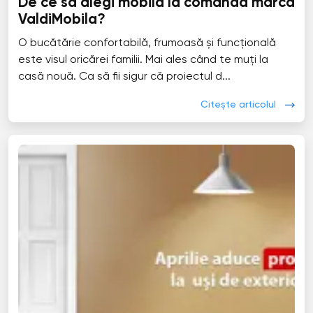
De ce să alegi mobila la comandă marca
ValdiMobila?
O bucătărie confortabilă, frumoasă și funcțională
este visul oricărei familii. Mai ales când te muți la
casă nouă. Ca să fii sigur că proiectul d...
Citește articolul