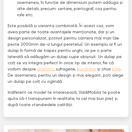
asemenea, în funcție de dimensiuni putem adăuga și
alte detalii, precum: sertare, pantograf, coș pentru
rufe etc.
Este posibilă și varianta combinată. În acest caz, vom
avea parte de toate avantajele menționate, dar și un
design personalizat, potrivit pentru camera mai mari (de
peste 2000mm de-a lungul peretelui). Un exemplu ar fi un
dulap în formă de trapez pentru unghi, iar pe o parte
laterală să adăugăm un dulap cupe obișnuit. Un dulap pe
colț se va integra perfect în orice tip de interior, fie că
vorbim despre
dormitor
, sufragerie,
bucătărie
și chiar
baie
.
De asemenea, pentru un design și mai elegant, poți alege
un dulap pe colț cu oglindă.
Indiferent ce model te interesează, ValdiMobila te poate
ajuta să-l transpunem în realitate, la cel mai bun preț și
după toate standardele calității.