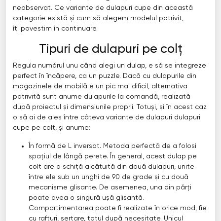
neobservat. Ce variante de dulapuri cupe din această
categorie există și cum să alegem modelul potrivit,
îți povestim în continuare.
Tipuri de dulapuri pe colț
Regula numărul unu când alegi un dulap, e să se integreze
perfect în încăpere, ca un puzzle. Dacă cu dulapurile din
magazinele de mobilă e un pic mai dificil, alternativa
potrivită sunt anume dulapurile la comandă, realizată
după proiectul și dimensiunile proprii. Totuși, și în acest caz
o să ai de ales între câteva variante de dulapuri dulapuri
cupe pe colț, și anume:
În formă de L inversat. Metoda perfectă de a folosi
spațiul de lângă perete. În general, acest dulap pe
colt are o schiță alcătuită din două dulapuri, unite
între ele sub un unghi de 90 de grade și cu două
mecanisme glisante. De asemenea, una din părți
poate avea o singură ușă glisantă.
Compartimentarea poate fi realizate în orice mod, fie
cu rafturi, sertare, totul după necesitate. Unicul