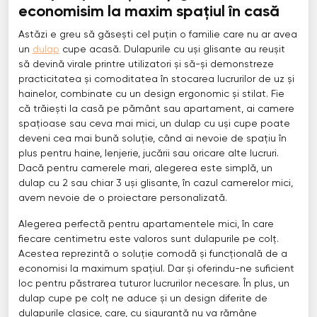
economisim la maxim spațiul în casă
Astăzi e greu să găsești cel puțin o familie care nu ar avea
un
dulap
cupe acasă. Dulapurile cu uși glisante au reușit
să devină virale printre utilizatori și să-și demonstreze
practicitatea și comoditatea în stocarea lucrurilor de uz și
hainelor, combinate cu un design ergonomic și stilat. Fie
că trăiești la casă pe pământ sau apartament, ai camere
spațioase sau ceva mai mici, un dulap cu uși cupe poate
deveni cea mai bună soluție, când ai nevoie de spațiu în
plus pentru haine, lenjerie, jucării sau oricare alte lucruri.
Dacă pentru camerele mari, alegerea este simplă, un
dulap cu 2 sau chiar 3 uși glisante, în cazul camerelor mici,
avem nevoie de o proiectare personalizată.
Alegerea perfectă pentru apartamentele mici, în care
fiecare centimetru este valoros sunt dulapurile pe colț.
Acestea reprezintă o soluție comodă și funcțională de a
economisi la maximum spațiul. Dar și oferindu-ne suficient
loc pentru păstrarea tuturor lucrurilor necesare. În plus, un
dulap cupe pe colț ne aduce și un design diferite de
dulapurile clasice, care, cu siguranță nu va rămâne