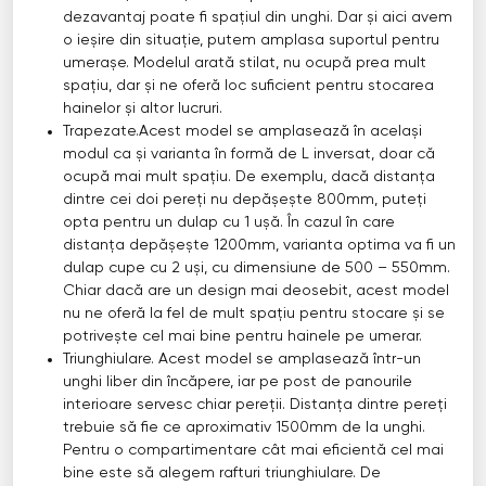
dezavantaj poate fi spațiul din unghi. Dar și aici avem
o ieșire din situație, putem amplasa suportul pentru
umerașe. Modelul arată stilat, nu ocupă prea mult
spațiu, dar și ne oferă loc suficient pentru stocarea
hainelor și altor lucruri.
Trapezate.Acest model se amplasează în același
modul ca și varianta în formă de L inversat, doar că
ocupă mai mult spațiu. De exemplu, dacă distanța
dintre cei doi pereți nu depășește 800mm, puteți
opta pentru un dulap cu 1 ușă. În cazul în care
distanța depășește 1200mm, varianta optima va fi un
dulap cupe cu 2 uși, cu dimensiune de 500 – 550mm.
Chiar dacă are un design mai deosebit, acest model
nu ne oferă la fel de mult spațiu pentru stocare și se
potrivește cel mai bine pentru hainele pe umerar.
Triunghiulare. Acest model se amplasează într-un
unghi liber din încăpere, iar pe post de panourile
interioare servesc chiar pereții. Distanța dintre pereți
trebuie să fie ce aproximativ 1500mm de la unghi.
Pentru o compartimentare cât mai eficientă cel mai
bine este să alegem rafturi triunghiulare. De