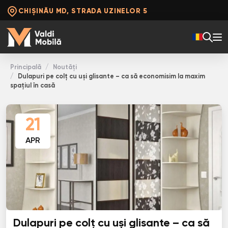
CHIȘINĂU MD, STRADA UZINELOR 5
Principală
Noutăți
Dulapuri pe colț cu uși glisante – ca să economisim la maxim
spațiul în casă
21
APR
Dulapuri pe colț cu uși glisante – ca să