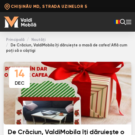
CHIȘINĂU MD, STRADA UZINELOR 5
Principală
Noutăți
De Crăciun, ValdiMobila îți dăruiește o masă de cafea! Află cum
poți să o câștigi
14
DEC
De Crăciun, ValdiMobila îți dăruiește o