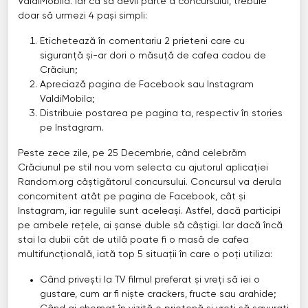
ValdiMobila. Iar ca să devii parte a concursului, trebuie
doar să urmezi 4 pași simpli:
Etichetează în comentariu 2 prieteni care cu
siguranță și-ar dori o măsuță de cafea cadou de
Crăciun;
Apreciază pagina de Facebook sau Instagram
ValdiMobila;
Distribuie postarea pe pagina ta, respectiv în stories
pe Instagram.
Peste zece zile, pe 25 Decembrie, când celebrăm
Crăciunul pe stil nou vom selecta cu ajutorul aplicației
Random.org câștigătorul concursului. Concursul va derula
concomitent atât pe pagina de Facebook, cât și
Instagram, iar regulile sunt aceleași. Astfel, dacă participi
pe ambele rețele, ai șanse duble să câștigi. Iar dacă încă
stai la dubii cât de utilă poate fi o masă de cafea
multifuncțională, iată top 5 situații în care o poți utiliza:
Când privești la TV filmul preferat și vreți să iei o
gustare, cum ar fi niște crackers, fructe sau arahide;