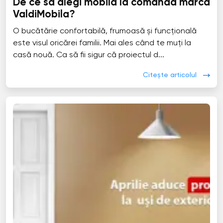
De ce să alegi mobila la comandă marca
ValdiMobila?
O bucătărie confortabilă, frumoasă și funcțională
este visul oricărei familii. Mai ales când te muți la
casă nouă. Ca să fii sigur că proiectul d...
Citește articolul