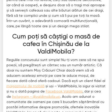
pentru cele mai noi reviste, cărți sau obiecte decorative,
iar când ai oaspeți, e deajuns doar să o tragi mai aproape
și să servești cafeaua sau alte băuturi alături de cei dragi,
fără să te complici unde și cum să îi pui pe toți la masă.
Într-un cuvânt, o adevărată comoară multifuncțională,
care, pe lângă toate are și un design mega stilat.
Cum poți să câștigi o masă de
cafea în Chișinău de la
ValdiMobila?
Regulile concursului sunt simple! Nu-ți vom cere să ne spui
poezii, să pregătești un cântec sau un număr artistic. Că
doar nu suntem Moș Crăciun! Chiar dacă vrem să vă
aducem aceleași emoții pe care le aduce moșul, de
fiecare dată când oferă cadouri. Dacă ești un client fidel al
magazinului de mobilă
și uși – ValdiMobila, la sigur ai vizitat
și nu o dată pagina de
Facebook ValdiMobila
, dar și cea
de
Instagram - @valdimobila.usi
. Acolo am adunat o
comunitate de oameni pe care îi bucurăm săptămânal cu
postări informative despre promoțiile, ofertele inovațiile