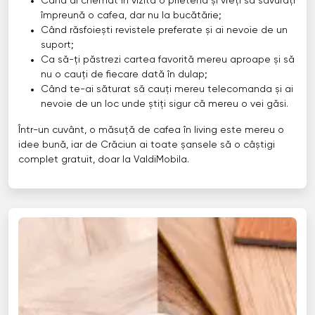
Când ai chemat în vizită o prietenă și vreți să savurați
împreună o cafea, dar nu la bucătărie;
Când răsfoiești revistele preferate și ai nevoie de un
suport;
Ca să-ți păstrezi cartea favorită mereu aproape și să
nu o cauți de fiecare dată în dulap;
Când te-ai săturat să cauți mereu telecomanda și ai
nevoie de un loc unde știți sigur că mereu o vei găsi.
Într-un cuvânt, o măsuță de cafea în living este mereu o
idee bună, iar de Crăciun ai toate șansele să o câștigi
complet gratuit, doar la ValdiMobila.