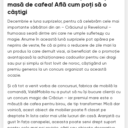
masă de cafea! Află cum poți să o
câștigi
Decembrie e luna surprizelor, pentru că celebrăm cele mai
importante sărbători din an – Crăciunul și Revelionul –
frumoasa seară dintre ani care ne umple sufleteду cu
magie. Anume în această lună surprizele pot apărea pe
neprins de veste, fie că ai prins o reducere de zile mari la
un produs la care demult visai, ai beneficiat de o promoție
avantajoasă la achiziționarea cadourilor pentru cei dragi
sau pur și simplu ai fost lovit de noroc, câștigând un
premiu generos la un concurs organizat cu această
ocazie.
Și că tot a venit vorba de concursuri, fabrica de mobilă la
comandă, ValdiMobila nu a putut să nu își bucure clienții cu
un concurs magic de Crăciun – iar premiul mare este o
măsuță de cafea pentru birou, de tip transformer. Mică dar
voinică, acest obiect de mobilier poate fi clasat pe
dreptate în lista celor mai utile lucruri din casă. Aranjată cu
gust în fața canapelei, aceasta poate servi drept suport