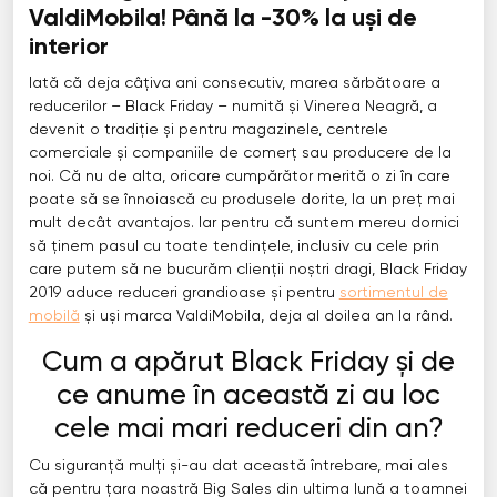
ValdiMobila! Până la -30% la uși de
interior
Iată că deja câțiva ani consecutiv, marea sărbătoare a
reducerilor – Black Friday – numită și Vinerea Neagră, a
devenit o tradiție și pentru magazinele, centrele
comerciale și companiile de comerț sau producere de la
noi. Că nu de alta, oricare cumpărător merită o zi în care
poate să se înnoiască cu produsele dorite, la un preț mai
mult decât avantajos. Iar pentru că suntem mereu dornici
să ținem pasul cu toate tendințele, inclusiv cu cele prin
care putem să ne bucurăm clienții noștri dragi, Black Friday
2019 aduce reduceri grandioase și pentru
sortimentul de
mobilă
și uși marca ValdiMobila, deja al doilea an la rând.
Cum a apărut Black Friday și de
ce anume în această zi au loc
cele mai mari reduceri din an?
Cu siguranță mulți și-au dat această întrebare, mai ales
că pentru țara noastră Big Sales din ultima lună a toamnei