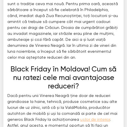
sunt o tradiție ceva mai nouă. Pentru prima oară, această
sărbătoare a început să fie celebrată în Philadelphia,
când, imediat după Ziua Recunoștinței, toți locuitorii și-au
amintit că trebuie să cumpere cât mai urgent cadouri
pentru cei dragi de Crăciun. Droaia de cumpărători grăbiți
au invadat magazinele, iar străzile erau pline de mulțimi,
ambuteiaje și cozi fără capăt. De aici a și luat viață
denumirea de Vinerea Neagră. Iar în ultima zi de vineri din
luna noiembrie, a început să fie sărbătorit evenimentul
celor mai așteptate reduceri din an.
Black Friday în Moldova! Cum să
nu ratezi cele mai avantajoase
reduceri?
Dacă pentru unii Vinerea Neagră ține doar de reduceri
grandioase la haine, tehnică, produse cosmetice sau alte
lucruri de uz zilnic, iată că și la ValdiMobila, producător
autohton de mobilă și uși la comandă ai parte de cel mai
generos Black Friday la achiziționarea
ușilor de interior
.
Astfel, anul acesta, e momentul oportun să îți faci un