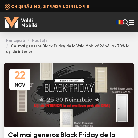
CHIȘINĂU MD, STRADA UZINELOR 5
Principală
Noutăți
Cel mai generos Black Friday de la ValdiMobila! Până la -30% la
uși de interior
22
NOV
Cel mai generos Black Friday de la