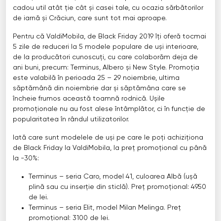
cadou util atât ție cât și casei tale, cu ocazia sărbătorilor
de iarnă și Crăciun, care sunt tot mai aproape.
Pentru că ValdiMobila, de Black Friday 2019 îți oferă tocmai
5 zile de reduceri la 5 modele populare de uși interioare,
de la producători cunoscuți, cu care colaborăm deja de
ani buni, precum: Terminus, Albero și New Style. Promoția
este valabilă în perioada 25 – 29 noiembrie, ultima
săptămână din noiembrie dar și săptămâna care se
încheie frumos această toamnă rodnică. Ușile
promoționale nu au fost alese întâmplător, ci în funcție de
popularitatea în rândul utilizatorilor.
Iată care sunt modelele de uși pe care le poți achiziționa
de Black Friday la ValdiMobila, la preț promoțional cu până
la -30%:
Terminus – seria Caro, model 41, culoarea Albă (ușă
plină sau cu inserție din sticlă). Preț promoțional: 4950
de lei.
Terminus – seria Elit, model Milan Melinga. Preț
promoțional: 3100 de lei.