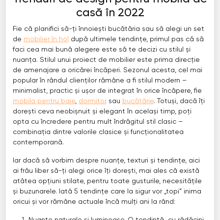
casă în 2022
Fie că planifici să-ți înnoiești bucătăria sau să alegi un set
de
mobilier în hol
după ultimele tendințe, primul pas că să
faci cea mai bună alegere este să te decizi cu stilul și
nuanța. Stilul unui proiect de mobilier este prima direcție
de amenajare a oricărei încăperi. Sezonul acesta, cel mai
popular în rândul clienților rămâne a fi stilul modern –
minimalist, practic și ușor de integrat în orice încăpere, fie
mobila pentru baie
,
dormitor
sau
bucătărie
. Totuși, dacă îți
dorești ceva neobișnuit și elegant în același timp, poți
opta cu încredere pentru mult îndrăgitul stil clasic –
combinația dintre valorile clasice și funcționalitatea
contemporană.
Iar dacă să vorbim despre nuanțe, texturi și tendințe, aici
ai frâu liber să-ți alegi orice îți dorești, mai ales că există
atâtea opțiuni stilate, pentru toate gusturile, necesitățile
și buzunarele. Iată 5 tendințe care la sigur vor „topi” inima
oricui și vor rămâne actuale încă mulți ani la rând: