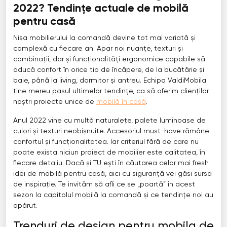
2022? Tendințe actuale de mobilă
pentru casă
Nișa mobilierului la comandă devine tot mai variată și
complexă cu fiecare an. Apar noi nuanțe, texturi și
combinații, dar și funcționalități ergonomice capabile să
aducă confort în orice tip de încăpere, de la bucătărie și
baie, până la living, dormitor și antreu. Echipa ValdiMobila
ține mereu pasul ultimelor tendințe, ca să oferim clienților
noștri proiecte unice de
mobilă în casă
.
Anul 2022 vine cu multă naturalețe, palete luminoase de
culori și texturi neobișnuite. Accesoriul must-have rămâne
confortul și funcționalitatea. Iar criteriul fără de care nu
poate exista niciun proiect de mobilier este calitatea, în
fiecare detaliu. Dacă și TU ești în căutarea celor mai fresh
idei de mobilă pentru casă, aici cu siguranță vei găsi sursa
de inspirație. Te invităm să afli ce se „poartă” în acest
sezon la capitolul mobilă la comandă și ce tendințe noi au
apărut.
Trenduri de design pentru mobila de