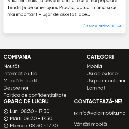
Stilul minimalist a devenit unul din cele mai populare
tendințe de amenajare. Practic, actual în timp și cel
mai important – ușor de asortat, ace...
Citește articolul
COMPANIA
CATEGORII
Noutăți
Mobilă
Informație utilă
Uși de exterior
Mobilă în credit
Uși pentru interior
Despre noi
Laminat
Politica de confidențialitate
GRAFIC DE LUCRU
CONTACTEAZĂ-NE!
Luni: 08:30 - 17:30
info@valdimobila.md
Marti: 08:30 - 17:30
Vânzări mobilă
Miercuri: 08:30 - 17:30