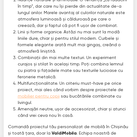
Nuanțe naturale și luminoase. O tendință „cu rădăcini
în timp”, dar care nu își pierde din actualitate de-a
lungul anilor. Marele avantaj al culorilor naturale este
atmosfera luminoasă și călduroasă pe care o
creează, dar și faptul că pot fi ușor de combinat.
Linii și forme organice. Astăzi nu mai sunt la modă
liniile dure, chiar și pentru stilul modern. Curbele și
formele elegante arată mult mai gingaș, creând o
atmosferă liniștită.
Combinații din mai multe texturi. Un experiment
curajos și stilat în același timp. Poți combina lemnul
cu piatra și fațadele mate sau texturile lucioase cu
feronerie metalică.
Multifuncționalitate. Un criteriu must-have pe orice
proiect, mai ales când vorbim despre proiectele de
mobilier pentru copii
sau bucătăriile combinate cu
livingul.
Amenajări neutre, ușor de accesorizat, chiar și atunci
când vrei ceva nou în casă.
Comandă proiectul tău personalizat de mobilă în Chișinău
și toată țara, doar la
ValdiMobila
. Echipa noastră de