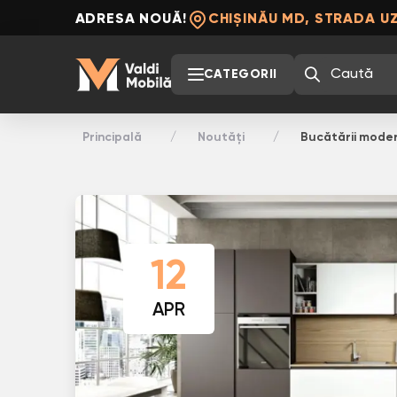
ADRESA NOUĂ!
CHIȘINĂU MD, STRADA UZ
CATEGORII
Principală
Noutăți
Bucătării moder
12
APR