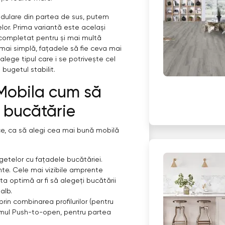
odulare din partea de sus, putem
or. Prima variantă este același
i completat pentru și mai multă
mai simplă, fațadele să fie ceva mai
 alege tipul care i se potrivește cel
 bugetul stabilit.
iMobila cum să
n bucătărie
tice, ca să alegi cea mai bună mobilă
etelor cu fațadele bucătăriei.
te. Cele mai vizibile amprente
ta optimă ar fi să alegeți bucătării
alb.
prin combinarea profilurilor (pentru
ismul Push-to-open, pentru partea