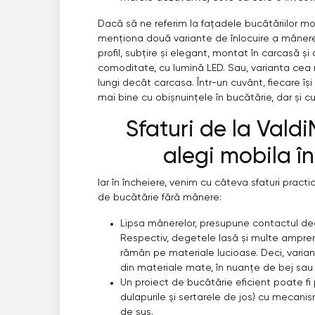
Dacă să ne referim la fațadele bucătăriilor m
menționa două variante de înlocuire a mânerel
profil, subțire și elegant, montat în carcasă ș
comoditate, cu lumină LED. Sau, varianta cea 
lungi decât carcasa. Într-un cuvânt, fiecare își
mai bine cu obișnuințele în bucătărie, dar și cu
Sfaturi de la Vald
alegi mobila î
Iar în încheiere, venim cu câteva sfaturi prac
de bucătărie fără mânere:
Lipsa mânerelor, presupune contactul deg
Respectiv, degetele lasă și multe ampren
rămân pe materiale lucioase. Deci, varian
din materiale mate, în nuanțe de bej sau 
Un proiect de bucătărie eficient poate fi 
dulapurile și sertarele de jos) cu mecan
de sus.