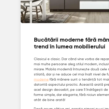
Bucătării moderne fără mân
trend în lumea mobilierului
Clasicul e clasic. Dar când vine vorba de repara
mai multe persoane aleg stilul modern, inclusi
mirare. Mobila modernă întrunește două cele m
stilată, dar și ne aduce cel mai înalt nivel de f
moderne
fără mânere sunt o tendință tot mai 
datorită aspectului practic. Această arată pr
acel design deosebit, pe care îl îndrăgești de
forme simple, dar elegante, fără niciun elemen
atât de bine arată!