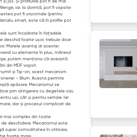
i jos. Și profilurile pot fi de mai
Wenge, iar, la dorință, pot fi vopsite
estea pot fi orizontale (pentru
 detaliu smart, este că în profile pot
ele sunt încadrate în fațadele
se deschid foarte ușor, trebuie doar
ior. Marele avantaj al acestei
neral cu elemente în plus, mânerul
antaje, putem menționa că această
rii din MDF vopsit.
umit și Tip-on, acest mecanism
eroneriei – Blum. Acesta permite
 simplă apăsare. Mecanismul se
doar prin atingerea cu degetele sau
entru uși, cât și pentru sertare. Iar
mare, dar și procesul complicat de
el mai complex din toate
ic de deschidere. Mecanismul este
gă super comoditatea în utilizare,
ție foarte mare.