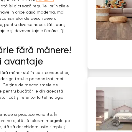
magina cum e să ai
mobilă în
ă își dictează regulile. Iar în zilele
-have în orice casă modernă, mai
 mecanismelor de deschidere a
 pentru diverse necesități, dar și
ele și dezavantajele fiecărei, îți
rie fără mânere!
 și avantaje
fără mâner stă în tipul construcției,
l design totul e personalizat, mai
ă. Ce ține de mecanismele de
e pentru bucătăriile din această
or, cât și referitor la tehnologia
omode și practice variante. În
are ne ajută să folosim marginile pe
 ajută să deschidem ușile simplu și