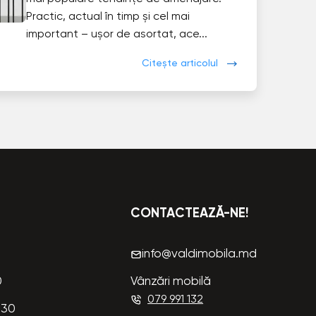
Practic, actual în timp și cel mai
important – ușor de asortat, ace...
Citește articolul
CONTACTEAZĂ-NE!
info@valdimobila.md
0
Vânzări mobilă
079 991 132
:30