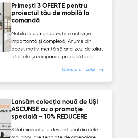
Primești 3 OFERTE pentru
proiectul tău de mobilă la
comandă
Mobila la comandă este o achiziție
importantă și complexă. Anume din
acest motiv, merită să analizezi detaliat
ofertele și companiile producătoar...
Citește articolul
Lansăm colecția nouă de UȘI
ASCUNSE cu o promoție
specială – 10% REDUCERE
Stilul minimalist a devenit unul din cele
mai populare tendințe de amenajare.