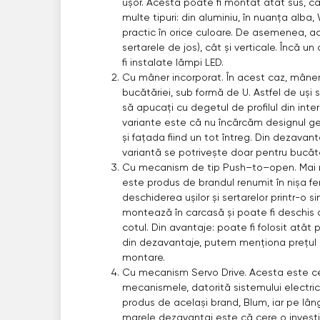
ușor. Acesta poate fi montat atât sus, cât ș
multe tipuri: din aluminiu, în nuanța alba, 
practic în orice culoare. De asemenea, ac
sertarele de jos), cât și verticale. Încă un
fi instalate lămpi LED.
Cu mâner incorporat. În acest caz, mâner
bucătăriei, sub formă de U. Astfel de uși 
să apucați cu degetul de profilul din inter
variante este că nu încărcăm designul ge
și fațada fiind un tot întreg. Din dezav
variantă se potrivește doar pentru bucătă
Cu mecanism de tip Push–to–open. Mai n
este produs de brandul renumit în nișa f
deschiderea ușilor și sertarelor printr-o
montează în carcasă și poate fi deschis 
cotul. Din avantaje: poate fi folosit atât p
din dezavantaje, putem menționa prețul 
montare.
Cu mecanism Servo Drive. Acesta este c
mecanismele, datorită sistemului electr
produs de același brand, Blum, iar pe lân
marele dezavantaj este că cere o investi