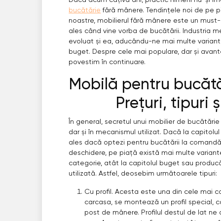
Dacă acum câțiva ani, practic nimeni nu-și i
bucătărie
fără mânere. Tendințele noi de pe piaț
noastre, mobilierul fără mânere este un must
ales când vine vorba de bucătării. Industria
evoluat și ea, aducându-ne mai multe variante,
buget. Despre cele mai populare, dar și avantaj
povestim în continuare.
Mobilă pentru bucătă
Prețuri, tipuri
În general, secretul unui mobilier de bucătărie 
dar și în mecanismul utilizat. Dacă la capitolu
ales dacă optezi pentru bucătării la comand
deschidere, pe piață există mai multe variant
categorie, atât la capitolul buget sau producăt
utilizată. Astfel, deosebim următoarele tipuri:
Cu profil. Acesta este una din cele mai c
carcasa, se montează un profil special, c
post de mânere. Profilul destul de lat ne