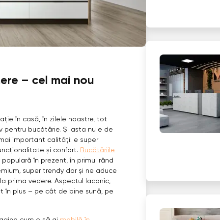
ere – cel mai nou
ție în casă, în zilele noastre, tot
v pentru bucătărie. Și asta nu e de
ai important calități: e super
uncționalitate și confort.
Bucătăriile
populară în prezent, în primul rând
emium, super trendy dar și ne aduce
 la prima vedere. Aspectul laconic,
t în plus – pe cât de bine sună, pe