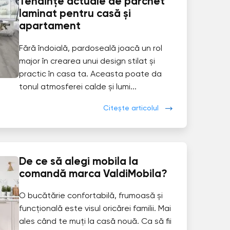
Tendințe actuale de parchet
laminat pentru casă și
apartament
Fără îndoială, pardoseală joacă un rol
major în crearea unui design stilat și
practic în casa ta. Aceasta poate da
tonul atmosferei calde și lumi...
Citește articolul
De ce să alegi mobila la
comandă marca ValdiMobila?
O bucătărie confortabilă, frumoasă și
funcțională este visul oricărei familii. Mai
ales când te muți la casă nouă. Ca să fii