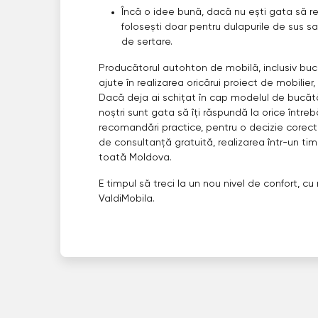
Încă o idee bună, dacă nu ești gata să re
folosești doar pentru dulapurile de sus 
de sertare.
Producătorul autohton de mobilă, inclusiv buc
ajute în realizarea oricărui proiect de mobilier
Dacă deja ai schițat în cap modelul de bucătă
noștri sunt gata să îți răspundă la orice întrebă
recomandări practice, pentru o decizie corectă 
de consultanță gratuită, realizarea într-un tim
toată Moldova.
E timpul să treci la un nou nivel de confort, 
ValdiMobila.