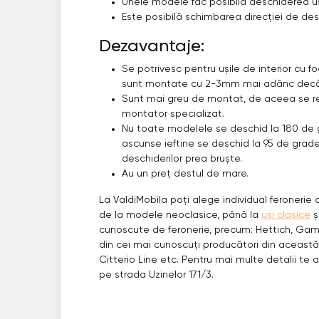
Unele modele fac posibilă deschiderea uși
Este posibilă schimbarea direcției de de
Dezavantaje:
Se potrivesc pentru ușile de interior cu 
sunt montate cu 2-3mm mai adânc decât
Sunt mai greu de montat, de aceea se r
montator specializat.
Nu toate modelele se deschid la 180 de 
ascunse ieftine se deschid la 95 de grade 
deschiderilor prea bruște.
Au un preț destul de mare.
La ValdiMobila poți alege individual feronerie d
de la modele neoclasice, până la
uși clasice
ș
cunoscute de feronerie, precum: Hettich, Gam
din cei mai cunoscuți producători din aceast
Citterio Line etc. Pentru mai multe detalii t
pe strada Uzinelor 171/3.