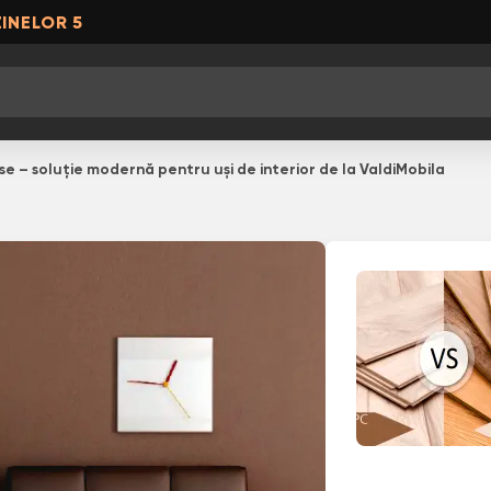
INELOR 5
e – soluție modernă pentru uși de interior de la ValdiMobila