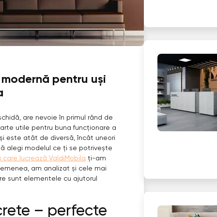
 modernă pentru uși
a
schidă, are nevoie în primul rând de
arte utile pentru buna funcționare a
și este atât de diversă, încât uneori
să alegi modelul ce ți se potrivește
u care lucrează ValdiMobila
ți-am
 asemenea, am analizat și cele mai
re sunt elementele cu ajutorul
rete – perfecte