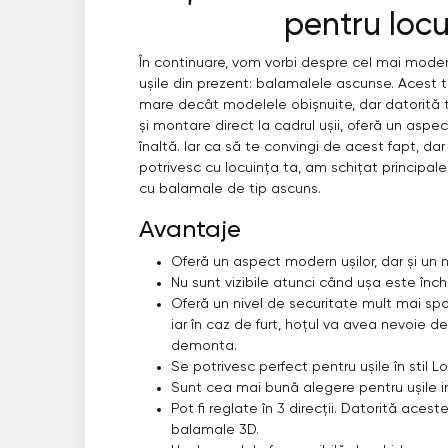
pentru locu
În continuare, vom vorbi despre cel mai modern
ușile din prezent: balamalele ascunse. Acest t
mare decât modelele obișnuite, dar datorită
și montare direct la cadrul ușii, oferă un aspect
înaltă. Iar ca să te convingi de acest fapt, da
potrivesc cu locuința ta, am schițat principale
cu balamale de tip ascuns.
Avantaje
Oferă un aspect modern ușilor, dar și un n
Nu sunt vizibile atunci când ușa este înch
Oferă un nivel de securitate mult mai spo
iar în caz de furt, hoțul va avea nevoie d
demonta.
Se potrivesc perfect pentru ușile în stil Lo
Sunt cea mai bună alegere pentru ușile inv
Pot fi reglate în 3 direcții. Datorită acest
balamale 3D.