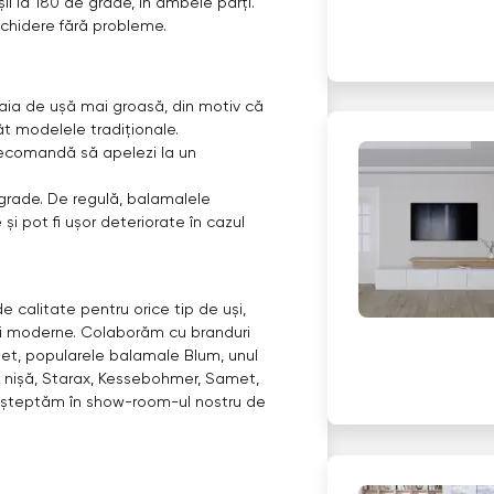
i la 180 de grade, în ambele părți.
schidere fără probleme.
foaia de ușă mai groasă, din motiv că
 modelele tradiționale.
ecomandă să apelezi la un
grade. De regulă, balamalele
și pot fi ușor deteriorate în cazul
e calitate pentru orice tip de uși,
i moderne. Colaborăm cu branduri
et, popularele balamale Blum, unul
ă nișă, Starax, Kessebohmer, Samet,
e așteptăm în show-room-ul nostru de