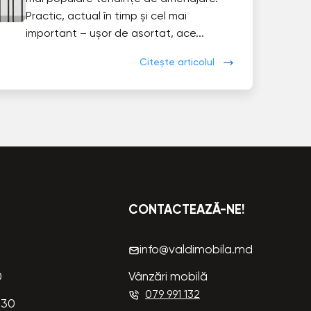
Practic, actual în timp și cel mai
important – ușor de asortat, ace...
Citește articolul
CONTACTEAZĂ-NE!
info@valdimobila.md
0
Vânzări mobilă
079 991 132
:30