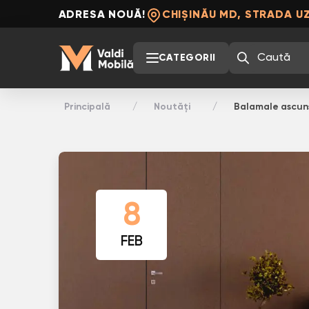
ADRESA NOUĂ!
CHIȘINĂU MD, STRADA UZ
CATEGORII
Principală
Noutăți
Balamale ascuns
8
FEB