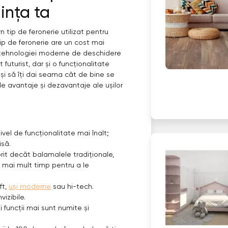
ința ta
 tip de feronerie utilizat pentru
ip de feronerie are un cost mai
 tehnologiei moderne de deschidere
 futurist, dar și o funcționalitate
r și să îți dai seama cât de bine se
le avantaje și dezavantaje ale ușilor
ivel de funcționalitate mai înalt;
isă.
rit decât balamalele tradiționale,
e mai mult timp pentru a le
ft,
uși moderne
sau hi-tech.
izibile.
ei funcții mai sunt numite și