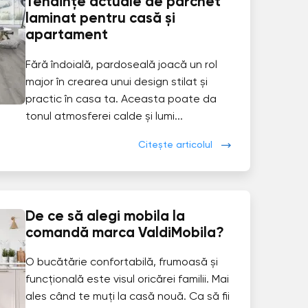
Tendințe actuale de parchet
laminat pentru casă și
apartament
Fără îndoială, pardoseală joacă un rol
major în crearea unui design stilat și
practic în casa ta. Aceasta poate da
tonul atmosferei calde și lumi...
Citește articolul
De ce să alegi mobila la
comandă marca ValdiMobila?
O bucătărie confortabilă, frumoasă și
funcțională este visul oricărei familii. Mai
ales când te muți la casă nouă. Ca să fii