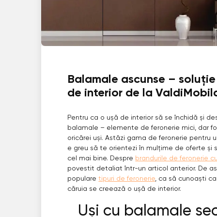
Balamale ascunse – soluție
de interior de la ValdiMobil
Pentru ca o ușă de interior să se închidă și de
balamale – elemente de feronerie mici, dar fo
oricărei uși. Astăzi gama de feronerie pentru u
e greu să te orientezi în mulțime de oferte și 
cel mai bine. Despre
brandurile de feronerie c
povestit detaliat într-un articol anterior. De
populare
tipuri de feronerie
, ca să cunoaști ca
căruia se creează o ușă de interior.
Uși cu balamale sec