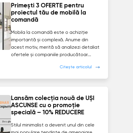
Primești 3 OFERTE pentru
proiectul tău de mobilă la
comandă
Mobila la comandă este o achiziție
importantă și complexă. Anume din
acest motiv, merită să analizezi detaliat
ofertele și companiile producătoar...
Citește articolul
Lansăm colecția nouă de UȘI
ASCUNSE cu o promoție
specială – 10% REDUCERE
Stilul minimalist a devenit unul din cele
mai populare tendințe de amenajare.