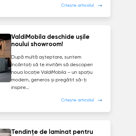
Citește articolul
ValdiMobila deschide ușile
noului showroom!
După multă așteptare, suntem
încântați să te invităm să descoperi
noua locație ValdiMobila – un spațiu
modern, generos și pregătit să-ți
inspire...
Citește articolul
Tendințe de laminat pentru