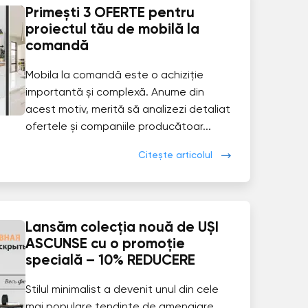
Primești 3 OFERTE pentru
proiectul tău de mobilă la
comandă
Mobila la comandă este o achiziție
importantă și complexă. Anume din
acest motiv, merită să analizezi detaliat
ofertele și companiile producătoar...
Citește articolul
Lansăm colecția nouă de UȘI
ASCUNSE cu o promoție
specială – 10% REDUCERE
Stilul minimalist a devenit unul din cele
mai populare tendințe de amenajare.