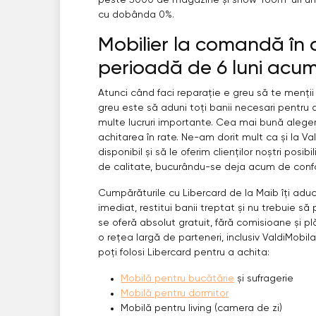
peste 5000 de magazine și show-room-uri unde
cu dobânda 0%.
Mobilier la comandă în 
perioadă de 6 luni acum 
Atunci când faci reparație e greu să te menții în
greu este să aduni toți banii necesari pentru a
multe lucruri importante. Cea mai bună alegere
achitarea în rate. Ne-am dorit mult ca și la Val
disponibil și să le oferim clienților noștri posi
de calitate, bucurându-se deja acum de confo
Cumpărăturile cu Libercard de la Maib îți adu
imediat, restitui banii treptat și nu trebuie să p
se oferă absolut gratuit, fără comisioane și plă
o rețea largă de parteneri, inclusiv ValdiMobila
poți folosi Libercard pentru a achita:
Mobilă pentru bucătărie
și sufragerie
Mobilă pentru dormitor
Mobilă pentru living (camera de zi)