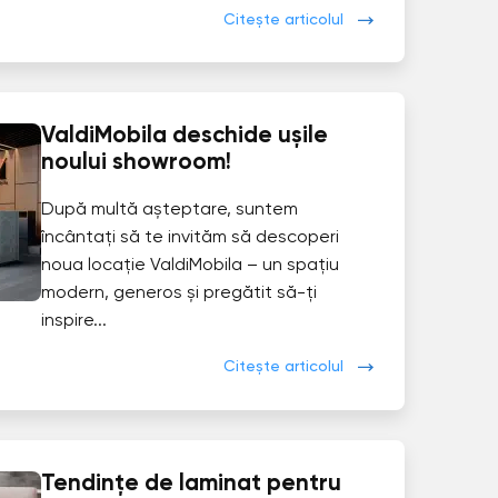
Citește articolul
ValdiMobila deschide ușile
noului showroom!
După multă așteptare, suntem
încântați să te invităm să descoperi
noua locație ValdiMobila – un spațiu
modern, generos și pregătit să-ți
inspire...
Citește articolul
Tendințe de laminat pentru