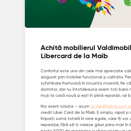
Achită mobilierul Valdimobil
Libercard de la Maib
Confortul este una din cele mai apreciate calit
asigurat prin mobilier funcțional și calitativ. 
schimbare frumoasă în locuința noastră, fie 
dormitor, dar nu întotdeauna avem toți banii 
muți la casă nouă și ești în plină reparați, iar
Noi avem soluția – acum
la ValdiMobila poți s
credit Liber Card de la Maib. E simplu, rapid și 
împarți suma totală în rate egale, care îți vo
reparație, fără să-ți creeze găuri prea mari în