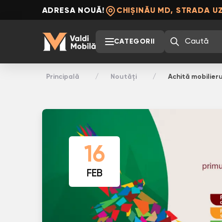
ADRESA NOUĂ!
CHIȘINĂU MD, STRADA UZ
CATEGORII
Principală
Noutăți
Achită mobilieru
16
FEB