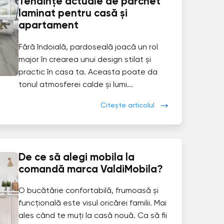
Tendințe actuale de parchet
laminat pentru casă și
apartament
Fără îndoială, pardoseală joacă un rol
major în crearea unui design stilat și
practic în casa ta. Aceasta poate da
tonul atmosferei calde și lumi...
Citește articolul
De ce să alegi mobila la
comandă marca ValdiMobila?
O bucătărie confortabilă, frumoasă și
funcțională este visul oricărei familii. Mai
ales când te muți la casă nouă. Ca să fii