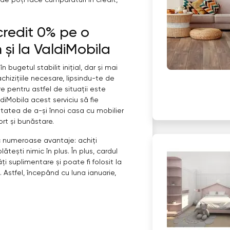
 poți face cumpărături în credit,
credit 0% pe o
și la ValdiMobila
 bugetul stabilit inițial, dar și mai
chizițiile necesare, lipsindu-te de
 pentru astfel de situații este
diMobila acest serviciu să fie
bilitatea de a-și înnoi casa cu mobilier
rt și bunăstare.
c numeroase avantaje: achiți
lătești nimic în plus. În plus, cardul
ți suplimentare și poate fi folosit la
. Astfel, începând cu luna ianuarie,