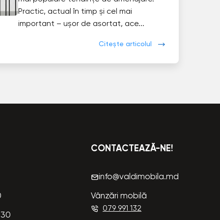
Practic, actual în timp și cel mai
important – ușor de asortat, ace...
Citește articolul
CONTACTEAZĂ-NE!
info@valdimobila.md
0
Vânzări mobilă
079 991 132
:30