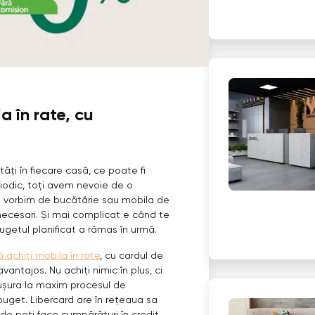
a în rate, cu
ăți în fiecare casă, ce poate fi
Periodic, toți avem nevoie de o
că vorbim de bucătărie sau mobila de
necesari. Și mai complicat e când te
 bugetul planificat a rămas în urmă.
ă achiți mobila în rate
, cu cardul de
avantajos. Nu achiți nimic în plus, ci
r ușura la maxim procesul de
 buget. Libercard are în rețeaua sa