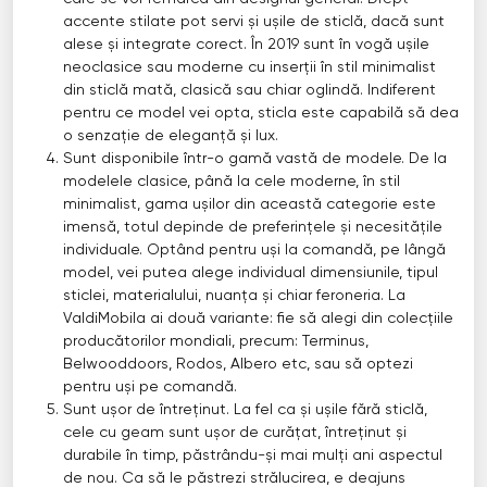
accente stilate pot servi și ușile de sticlă, dacă sunt
alese și integrate corect. În 2019 sunt în vogă ușile
neoclasice sau moderne cu inserții în stil minimalist
din sticlă mată, clasică sau chiar oglindă. Indiferent
pentru ce model vei opta, sticla este capabilă să dea
o senzație de eleganță și lux.
Sunt disponibile într-o gamă vastă de modele. De la
modelele clasice, până la cele moderne, în stil
minimalist, gama ușilor din această categorie este
imensă, totul depinde de preferințele și necesitățile
individuale. Optând pentru uși la comandă, pe lângă
model, vei putea alege individual dimensiunile, tipul
sticlei, materialului, nuanța și chiar feroneria. La
ValdiMobila ai două variante: fie să alegi din colecțiile
producătorilor mondiali, precum: Terminus,
Belwooddoors, Rodos, Albero etc, sau să optezi
pentru uși pe comandă.
Sunt ușor de întreținut. La fel ca și ușile fără sticlă,
cele cu geam sunt ușor de curățat, întreținut și
durabile în timp, păstrându-și mai mulți ani aspectul
de nou. Ca să le păstrezi strălucirea, e deajuns