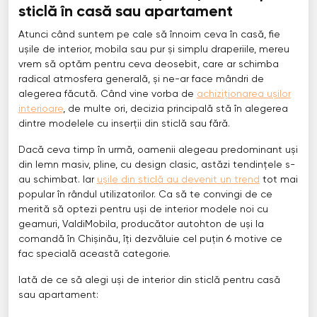
sticlă în casă sau apartament
Atunci când suntem pe cale să înnoim ceva în casă, fie
ușile de interior, mobila sau pur și simplu draperiile, mereu
vrem să optăm pentru ceva deosebit, care ar schimba
radical atmosfera generală, și ne-ar face mândri de
alegerea făcută. Când vine vorba de
achiziționarea ușilor
interioare
, de multe ori, decizia principală stă în alegerea
dintre modelele cu inserții din sticlă sau fără.
Dacă ceva timp în urmă, oamenii alegeau predominant uși
din lemn masiv, pline, cu design clasic, astăzi tendințele s-
au schimbat. Iar
ușile din sticlă au devenit un trend
tot mai
popular în rândul utilizatorilor. Ca să te convingi de ce
merită să optezi pentru uși de interior modele noi cu
geamuri, ValdiMobila, producător autohton de uși la
comandă în Chișinău, îți dezvăluie cel puțin 6 motive ce
fac specială această categorie.
Iată de ce să alegi uși de interior din sticlă pentru casă
sau apartament: