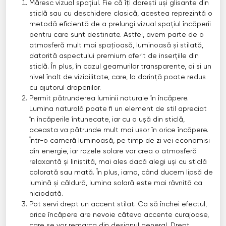
Măresc vizual spațiul. Fie că îți dorești uși glisante din
sticlă sau cu deschidere clasică, acestea reprezintă o
metodă eficientă de a prelungi vizual spațiul încăperii
pentru care sunt destinate. Astfel, avem parte de o
atmosferă mult mai spațioasă, luminoasă și stilată,
datorită aspectului premium oferit de inserțiile din
sticlă. În plus, în cazul geamurilor transparente, ai și un
nivel înalt de vizibilitate, care, la dorință poate redus
cu ajutorul draperiilor.
Permit pătrunderea luminii naturale în încăpere.
Lumina naturală poate fi un element de stil apreciat
în încăperile întunecate, iar cu o ușă din sticlă,
aceasta va pătrunde mult mai ușor în orice încăpere.
Într-o cameră luminoasă, pe timp de zi vei economisi
din energie, iar razele solare vor crea o atmosferă
relaxantă și liniștită, mai ales dacă alegi uși cu sticlă
colorată sau mată. În plus, iarna, când ducem lipsă de
lumină și căldură, lumina solară este mai râvnită ca
niciodată.
Pot servi drept un accent stilat. Ca să închei efectul,
orice încăpere are nevoie câteva accente curajoase,
care se vor remarca din designul general. Drept