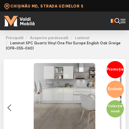
CHIȘINĂU MD, STRADA UZINELOR 5
Principală
Acoperire pardoseală
Laminat
Laminat SPC Quartz Vinyl One Flor Europe English Oak Greige
(OFR-055-060)
Promoție
Exclusiv
Colecție
nouă