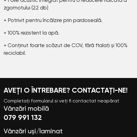
+ Folie acustic integrat pentru o reducere ridicată a
zgomotului (22 db)
+ Potrivit pentru încălzire prin pardoseală.
+ 100% rezistent la apă.
+ Conținut foarte scăzut de COV, fără ftalați și 100%
reciclabil.
AVEȚI O ÎNTREBARE? CONTACTAȚI-NE!
Completați formularul si veți fi contactat neapărat
Vânzări mobilă
079 991 132
Vânzări uși/laminat