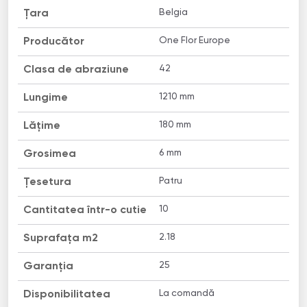
Belgia
Țara
One Flor Europe
Producător
42
Clasa de abraziune
1210 mm
Lungime
180 mm
Lățime
6 mm
Grosimea
Patru
Țesetura
10
Cantitatea într-o cutie
2.18
Suprafața m2
25
Garanția
La comandă
Disponibilitatea