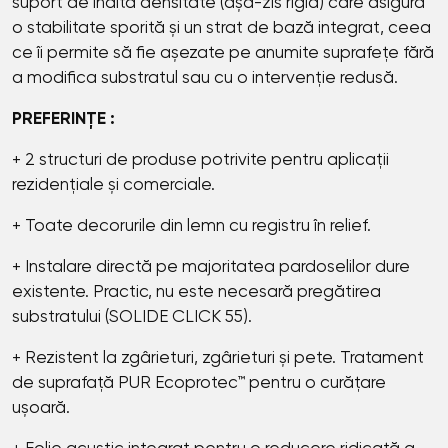
suport de înaltă densitate (așa-zis rigid) care asigură
o stabilitate sporită și un strat de bază integrat, ceea
ce îi permite să fie așezate pe anumite suprafețe fără
a modifica substratul sau cu o intervenție redusă.
PREFERINȚE :
+ 2 structuri de produse potrivite pentru aplicații
rezidențiale și comerciale.
+ Toate decorurile din lemn cu registru în relief.
+ Instalare directă pe majoritatea pardoselilor dure
existente. Practic, nu este necesară pregătirea
substratului (SOLIDE CLICK 55).
+ Rezistent la zgârieturi, zgârieturi și pete. Tratament
de suprafață PUR Ecoprotec™ pentru o curățare
ușoară.