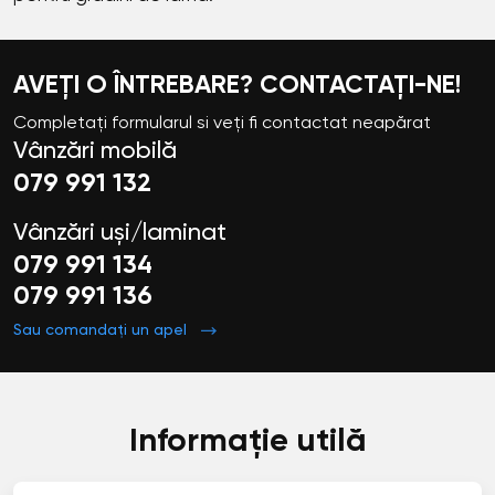
AVEȚI O ÎNTREBARE? CONTACTAȚI-NE!
Completați formularul si veți fi contactat neapărat
Vânzări mobilă
079 991 132
Vânzări uși/laminat
079 991 134
079 991 136
Sau comandați un apel
Informație utilă