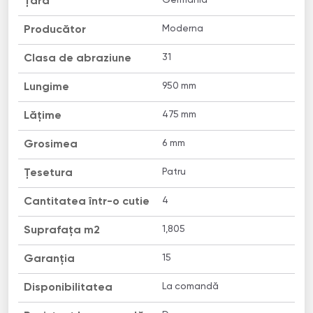
Țara
Moderna
Producător
31
Clasa de abraziune
950 mm
Lungime
475 mm
Lățime
6 mm
Grosimea
Patru
Țesetura
4
Cantitatea într-o cutie
1,805
Suprafața m2
15
Garanția
La comandă
Disponibilitatea