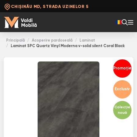
CHIȘINĂU MD, STRADA UZINELOR 5
Principală
Acoperire pardoseală
Laminat
Laminat SPC Quartz Vinyl Moderna v-solid silent Coral Black
Promoție
Exclusiv
Colecție
nouă