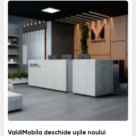
ValdiMobila deschide ușile noului