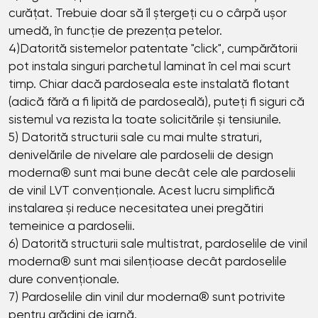
curățat. Trebuie doar să îl ștergeți cu o cârpă ușor
umedă, în funcție de prezența petelor.
4)Datorită sistemelor patentate "click", cumpărătorii
pot instala singuri parchetul laminat în cel mai scurt
timp. Chiar dacă pardoseala este instalată flotant
(adică fără a fi lipită de pardoseală), puteți fi siguri că
sistemul va rezista la toate solicitările și tensiunile.
5) Datorită structurii sale cu mai multe straturi,
denivelările de nivelare ale pardoselii de design
moderna® sunt mai bune decât cele ale pardoselii
de vinil LVT convenționale. Acest lucru simplifică
instalarea și reduce necesitatea unei pregătiri
temeinice a pardoselii.
6) Datorită structurii sale multistrat, pardoselile de vinil
moderna® sunt mai silențioase decât pardoselile
dure convenționale.
7) Pardoselile din vinil dur moderna® sunt potrivite
pentru grădini de iarnă.