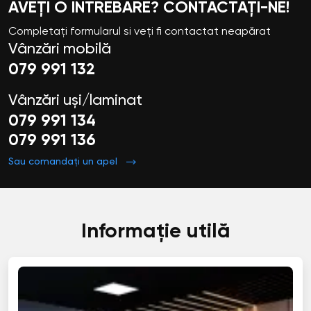
AVEȚI O ÎNTREBARE? CONTACTAȚI-NE!
Completați formularul si veți fi contactat neapărat
Vânzări mobilă
079 991 132
Vânzări uși/laminat
079 991 134
079 991 136
Sau comandați un apel
Informație utilă