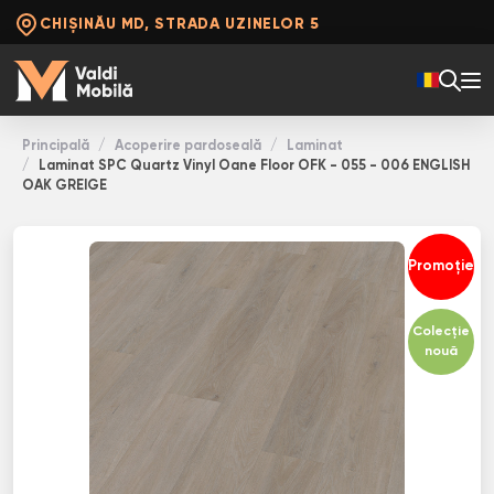
CHIȘINĂU MD, STRADA UZINELOR 5
Principală
Acoperire pardoseală
Laminat
Laminat SPC Quartz Vinyl Oane Floor OFK - 055 - 006 ENGLISH
OAK GREIGE
Promoție
Colecție
nouă