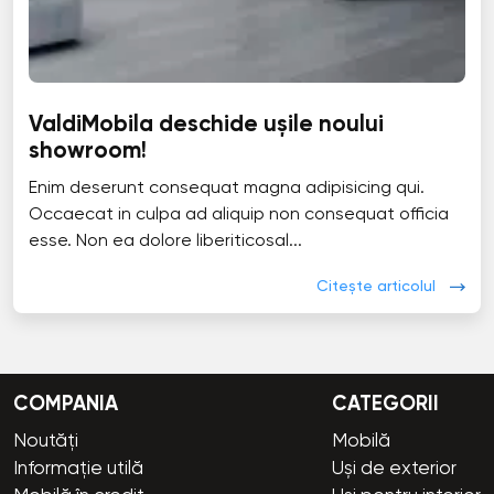
ValdiMobila deschide ușile noului
showroom!
Enim deserunt consequat magna adipisicing qui.
Occaecat in culpa ad aliquip non consequat officia
esse. Non ea dolore liberiticosal...
Citește articolul
COMPANIA
CATEGORII
Noutăți
Mobilă
Informație utilă
Uși de exterior