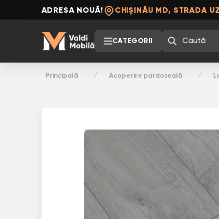
ADRESA NOUĂ!
CHIȘINĂU MD, STRADA UZ
CATEGORII
Principală
Acoperire pardoseală
L