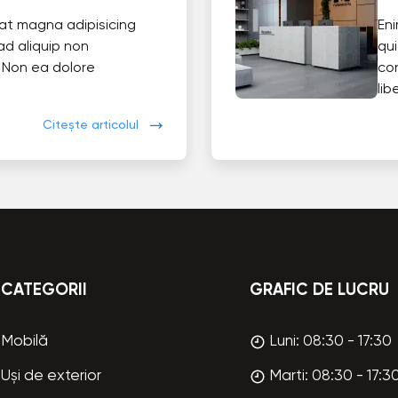
at magna adipisicing
En
ad aliquip non
qui
 Non ea dolore
co
lib
Citește articolul
CATEGORII
GRAFIC DE LUCRU
Mobilă
Luni: 08:30 - 17:30
Uși de exterior
Marti: 08:30 - 17:3