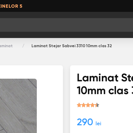
INELOR 5
aminat
Laminat Stejar Sabvei 3310 10mm clas 32
Laminat St
10mm clas 
290
lei