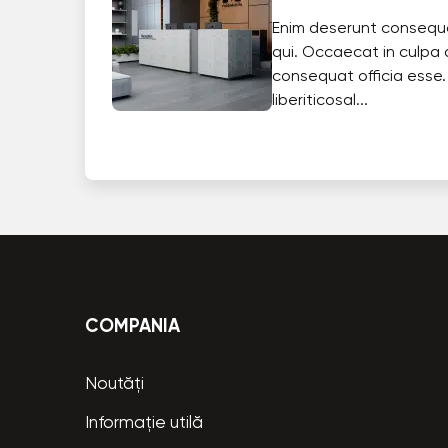
Enim deserunt consequ
qui. Occaecat in culpa 
consequat officia esse.
liberiticosal...
COMPANIA
Noutăți
Informație utilă