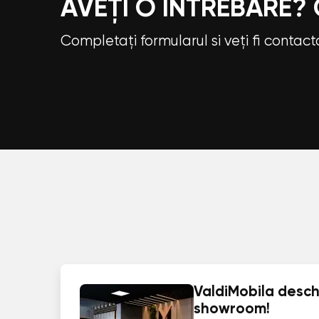
AVEȚI O ÎNTREBARE?
Completați formularul si veți fi contac
ValdiMobila deschi
showroom!