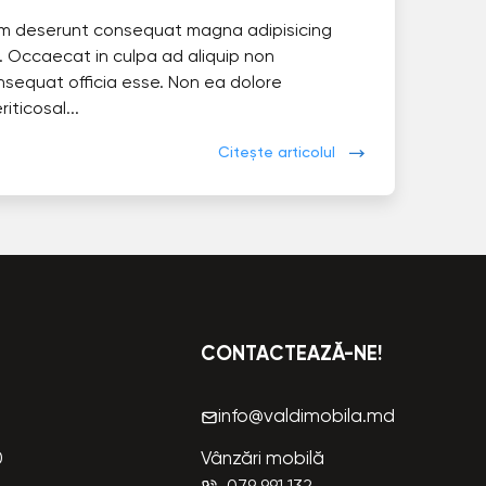
im deserunt consequat magna adipisicing
. Occaecat in culpa ad aliquip non
nsequat officia esse. Non ea dolore
eriticosal...
Citește articolul
CONTACTEAZĂ-NE!
info@valdimobila.md
0
Vânzări mobilă