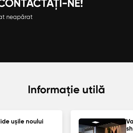
 CONTACTAȚI-NE!
tat neapărat
Informație utilă
de ușile noului
Va
s