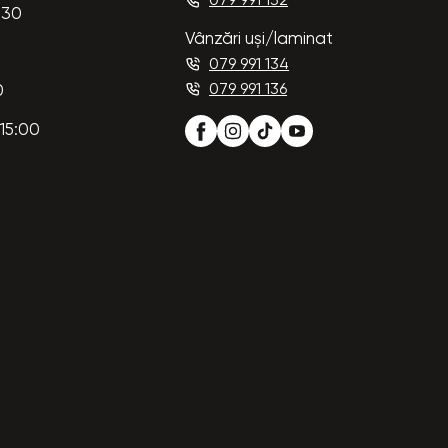
079 991 132
:30
Vânzări uși/laminat
079 991 134
079 991 136
0
15:00