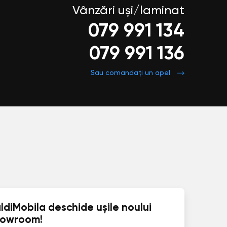
Vânzări uși/laminat
079 991 134
079 991 136
Sau comandați un apel
ldiMobila deschide ușile noului
howroom!