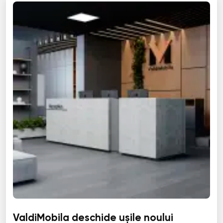
ValdiMobila deschide ușile noului