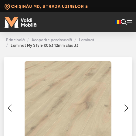
CHIȘINĂU MD, STRADA UZINELOR 5
Principală
Acoperire pardoseală
Laminat
Laminat My Style K063 12mm clas 33