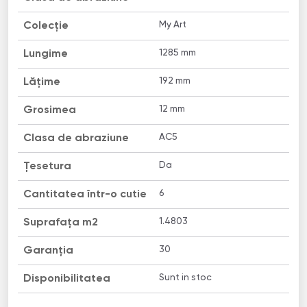
My Art
Colecție
1285 mm
Lungime
192 mm
Lățime
12 mm
Grosimea
AC5
Clasa de abraziune
Da
Țesetura
6
Cantitatea într-o cutie
1.4803
Suprafața m2
30
Garanția
Sunt in stoc
Disponibilitatea