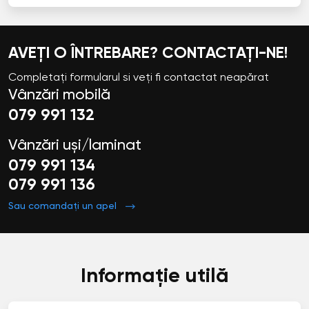
AVEȚI O ÎNTREBARE? CONTACTAȚI-NE!
Completați formularul si veți fi contactat neapărat
Vânzări mobilă
079 991 132
Vânzări uși/laminat
079 991 134
079 991 136
Sau comandați un apel
Informație utilă