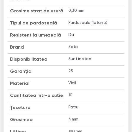
0,30 mm
Grosime strat de uzură
Pardoseala flotantă
Tipul de pardoseală
Da
Resistent la umezeală
Zeta
Brand
Sunt in stoc
Disponibilitatea
25
Garanția
Vinil
Material
10
Cantitatea într-o cutie
Patru
Țesetura
4 mm
Grosimea
180 mm
Lățime