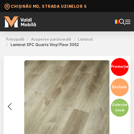
CHIȘINĂU MD, STRADA UZINELOR 5
Principală
Acoperire pardoseală
Laminat
Laminat SPC Quartz Vinyl Floor 3052
Promoție
Exclusiv
Colecție
nouă