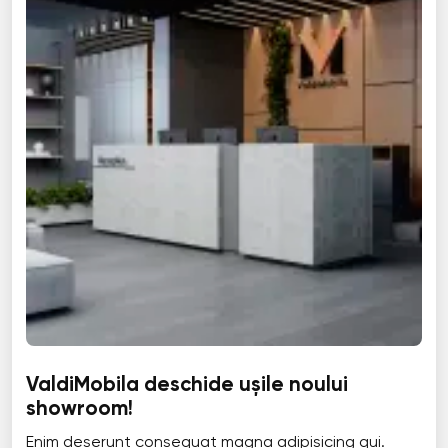
ValdiMobila deschide ușile noului
showroom!
Enim deserunt consequat magna adipisicing qui.