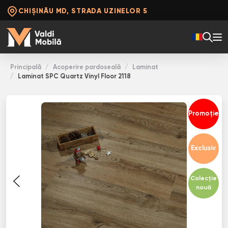
CHIȘINĂU MD, STRADA UZINELOR 5
Principală
Acoperire pardoseală
Laminat
Laminat SPC Quartz Vinyl Floor 2118
Promoție
Exclusiv
Colecție
nouă