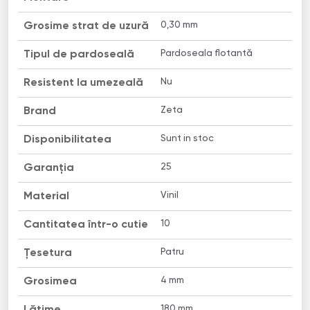
0,30 mm
Grosime strat de uzură
Pardoseala flotantă
Tipul de pardoseală
Nu
Resistent la umezeală
Zeta
Brand
Sunt in stoc
Disponibilitatea
25
Garanția
Vinil
Material
10
Cantitatea într-o cutie
Patru
Țesetura
4 mm
Grosimea
180 mm
Lățime