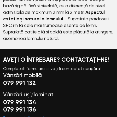
bază rigidă, fixă și nivelată, cu o diferență de nivel
admisibilă de maximum 2 mm la 2 metri.
Aspectul
estetic și natural a lemnului
– Suprafața pardoselii
SPC imită cele mai frumoase esențe de lemn.
Suprafață catifelată și caldă este plăcută la atingere,
asemenea lemnului natural.
AVEȚI O ÎNTREBARE? CONTACTAȚI-NE!
Completați formularul si veți fi contactat neapărat
Vânzări mobilă
079 991 132
Vânzări uși/laminat
079 991 134
079 991 136