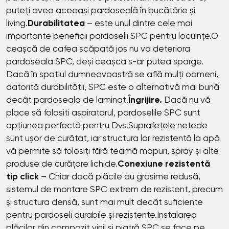
puteți avea aceeași pardoseală în bucătărie și
living.
Durabilitatea
– este unul dintre cele mai
importante beneficii pardoselii SPC pentru locuințe.O
ceașcă de cafea scăpată jos nu va deteriora
pardoseala SPC, deși ceașca s-ar putea sparge.
Dacă în spațiul dumneavoastră se află mulți oameni,
datorită durabilității, SPC este o alternativă mai bună
decât pardoseala de laminat.
Îngrijire.
Dacă nu vă
place să folositi aspiratorul, pardoselile SPC sunt
opțiunea perfectă pentru Dvs.Suprafețele netede
sunt ușor de curățat, iar structura lor rezistentă la apă
vă permite să folosiți fără teamă mopuri, spray și alte
produse de curățare lichide.
Conexiune rezistentă
tip click
– Chiar dacă plăcile au grosime redusă,
sistemul de montare SPC extrem de rezistent, precum
și structura densă, sunt mai mult decât suficiente
pentru pardoseli durabile și rezistente.Instalarea
plăcilor din compozit vinil și piatră SPC se face pe