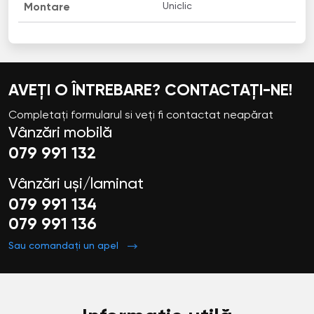
Uniclic
Montare
AVEȚI O ÎNTREBARE? CONTACTAȚI-NE!
Completați formularul si veți fi contactat neapărat
Vânzări mobilă
079 991 132
Vânzări uși/laminat
079 991 134
079 991 136
Sau comandați un apel