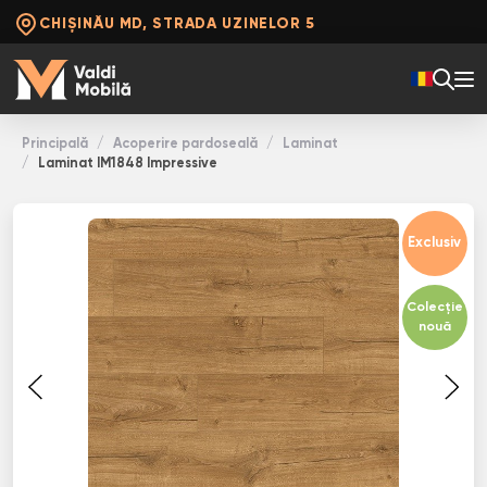
CHIȘINĂU MD, STRADA UZINELOR 5
Principală
Acoperire pardoseală
Laminat
Laminat IM1848 Impressive
Exclusiv
Colecție
nouă