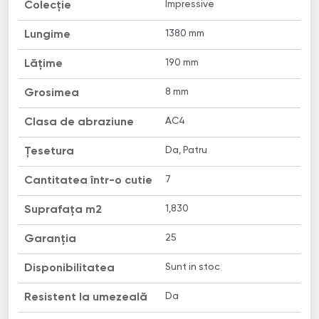
Impressive
Colecție
1380 mm
Lungime
190 mm
Lățime
8 mm
Grosimea
AC4
Clasa de abraziune
Da, Patru
Țesetura
7
Cantitatea într-o cutie
1,830
Suprafața m2
25
Garanția
Sunt in stoc
Disponibilitatea
Da
Resistent la umezeală