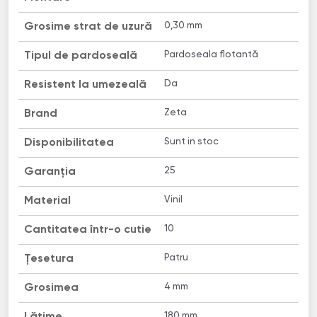
0,30 mm
Grosime strat de uzură
Pardoseala flotantă
Tipul de pardoseală
Da
Resistent la umezeală
Zeta
Brand
Sunt in stoc
Disponibilitatea
25
Garanția
Vinil
Material
10
Cantitatea într-o cutie
Patru
Țesetura
4 mm
Grosimea
180 mm
Lățime