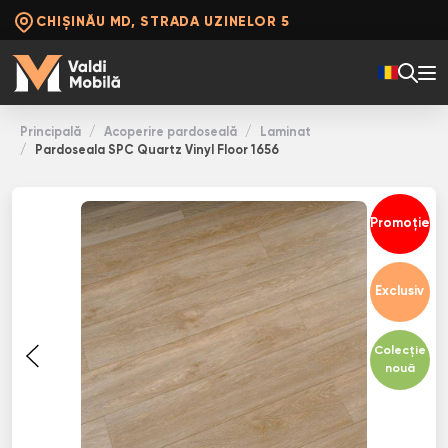
CHIȘINĂU MD, STRADA UZINELOR 5
Principală
Acoperire pardoseală
Laminat
Pardoseala SPC Quartz Vinyl Floor 1656
Promoție
Exclusiv
Colecție
nouă