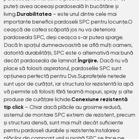
puteți avea aceeași pardoseală în bucătărie și
living.
Durabilitatea
– este unul dintre cele mai
importante beneficii pardoselii SPC pentru locuințe.O
ceașcă de cafea scăpată jos nu va deteriora
pardoseala SPC, deși ceașca s-ar putea sparge.
Dacă în spațiul dumneavoastră se află mulți oameni,
datorită durabilității, SPC este o alternativă mai bună
decât pardoseala de laminat.
Îngrijire.
Dacă nu vă
place să folositi aspiratorul, pardoselile SPC sunt
opțiunea perfectă pentru Dvs.Suprafețele netede
sunt ușor de curățat, iar structura lor rezistentă la apă
vă permite să folosiți fără teamă mopuri, spray și alte
produse de curățare lichide.
Conexiune rezistentă
tip click
– Chiar dacă plăcile au grosime redusă,
sistemul de montare SPC extrem de rezistent, precum
și structura densă, sunt mai mult decât suficiente
pentru pardoseli durabile și rezistente.Instalarea
plăcilor din compozit vinil și piatră SPC se face pe