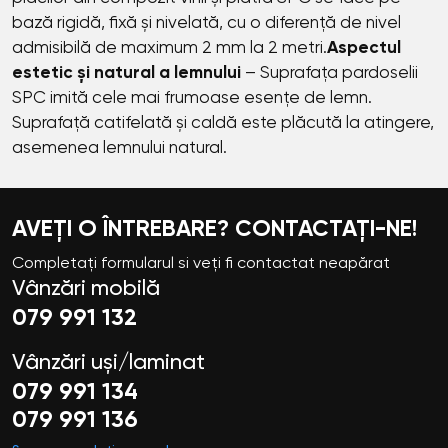
bază rigidă, fixă și nivelată, cu o diferență de nivel
admisibilă de maximum 2 mm la 2 metri.
Aspectul
estetic și natural a lemnului
– Suprafața pardoselii
SPC imită cele mai frumoase esențe de lemn.
Suprafață catifelată și caldă este plăcută la atingere,
asemenea lemnului natural.
AVEȚI O ÎNTREBARE? CONTACTAȚI-NE!
Completați formularul si veți fi contactat neapărat
Vânzări mobilă
079 991 132
Vânzări uși/laminat
079 991 134
079 991 136