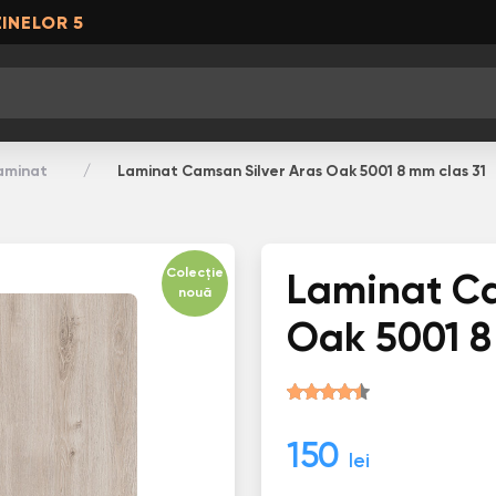
INELOR 5
aminat
Laminat Camsan Silver Aras Oak 5001 8 mm clas 31
Colecție
Laminat Ca
nouă
Oak 5001 8
150
lei