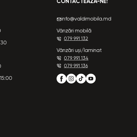
CONTACTEAZĂ-NE!
info@valdimobila.md
0
Vânzări mobilă
079 991 132
:30
Vânzări uși/laminat
079 991 134
079 991 136
0
15:00