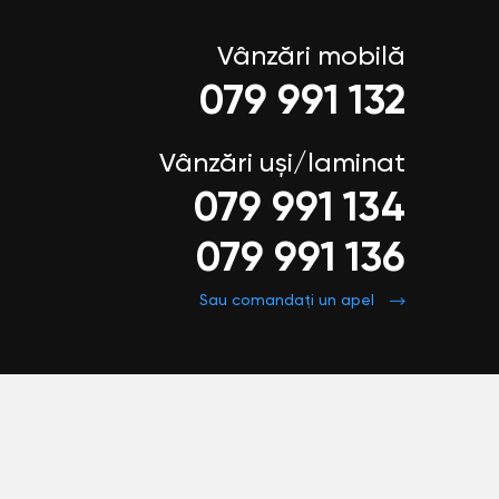
Vânzări mobilă
079 991 132
Vânzări uși/laminat
079 991 134
079 991 136
Sau comandați un apel