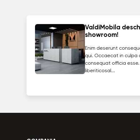
ValdiMobila deschi
showroom!
Enim deserunt consequ
qui. Occaecat in culpa 
consequat officia esse.
liberiticosal...