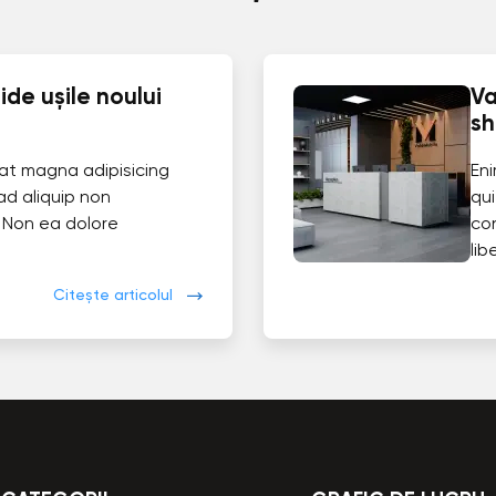
de ușile noului
Va
s
at magna adipisicing
En
ad aliquip non
qui
 Non ea dolore
co
lib
Citește articolul