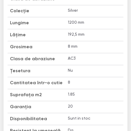
Silver
Colecție
1200 mm
Lungime
192,5 mm
Lățime
8 mm
Grosimea
AC3
Clasa de abraziune
Nu
Țesetura
8
Cantitatea într-o cutie
1.85
Suprafața m2
20
Garanția
Sunt in stoc
Disponibilitatea
Da
Resistent la umezeală