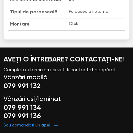
Pardoseala flotantă
Tipul de pardoseală
Click
Montare
AVEȚI O ÎNTREBARE? CONTACTAȚI-NE!
Completați formularul si veți fi contactat neapărat
Vânzări mobilă
079 991 132
Vânzări uși/laminat
079 991 134
079 991 136
Sau comandați un apel