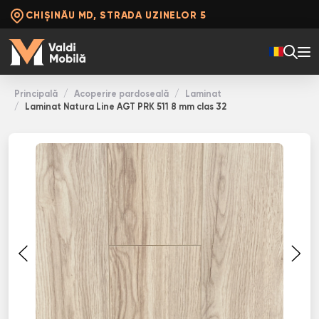
CHIȘINĂU MD, STRADA UZINELOR 5
Principală
Acoperire pardoseală
Laminat
Laminat Natura Line AGT PRK 511 8 mm clas 32