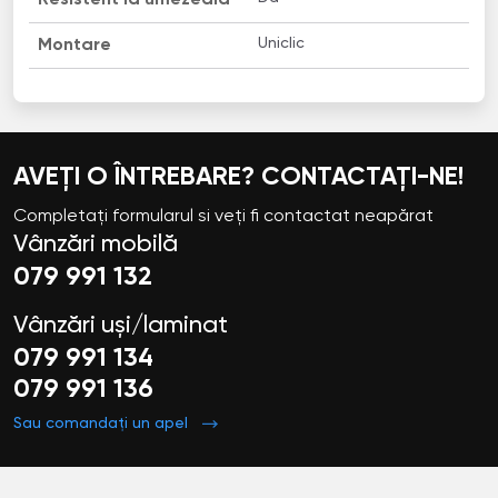
Uniclic
Montare
AVEȚI O ÎNTREBARE? CONTACTAȚI-NE!
Completați formularul si veți fi contactat neapărat
Vânzări mobilă
079 991 132
Vânzări uși/laminat
079 991 134
079 991 136
Sau comandați un apel