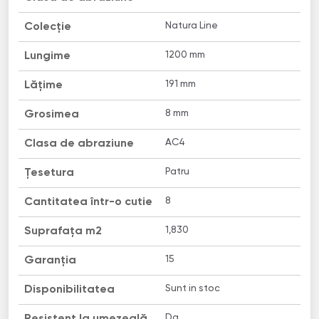
Natura Line
Colecție
1200 mm
Lungime
191 mm
Lățime
8 mm
Grosimea
AC4
Clasa de abraziune
Patru
Țesetura
8
Cantitatea într-o cutie
1,830
Suprafața m2
15
Garanția
Sunt in stoc
Disponibilitatea
Da
Resistent la umezeală