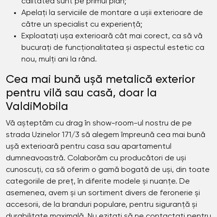
calitatea sunt pe primul plan;
Apelați la serviciile de montare a ușii exterioare de
către un specialist cu experiență;
Exploatați ușa exterioară cât mai corect, ca să vă
bucurați de funcționalitatea și aspectul estetic ca
nou, mulți ani la rând.
Cea mai bună ușă metalică exterior
pentru vilă sau casă, doar la
ValdiMobila
Vă așteptăm cu drag în show-room-ul nostru de pe
strada Uzinelor 171/3 să alegem împreună cea mai bună
ușă exterioară pentru casa sau apartamentul
dumneavoastră. Colaborăm cu producători de uși
cunoscuți, ca să oferim o gamă bogată de uși, din toate
categoriile de preț, în diferite modele și nuanțe. De
asemenea, avem și un sortiment divers de feronerie și
accesorii, de la branduri populare, pentru siguranță și
durabilitate maximală. Nu ezitați să ne contactați pentru