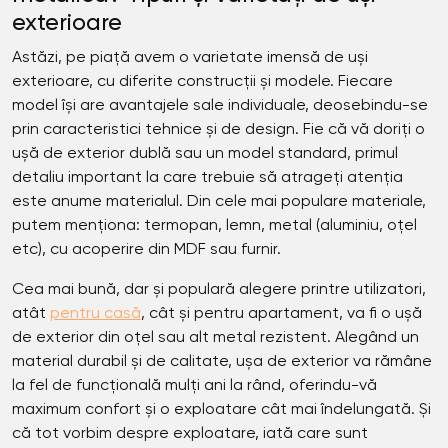
exterioare
Astăzi, pe piață avem o varietate imensă de uși
exterioare, cu diferite construcții și modele. Fiecare
model își are avantajele sale individuale, deosebindu-se
prin caracteristici tehnice și de design. Fie că vă doriți o
ușă de exterior dublă sau un model standard, primul
detaliu important la care trebuie să atrageți atenția
este anume materialul. Din cele mai populare materiale,
putem menționa: termopan, lemn, metal (aluminiu, oțel
etc), cu acoperire din MDF sau furnir.
Cea mai bună, dar și populară alegere printre utilizatori,
atât
pentru casă
, cât și pentru apartament, va fi o ușă
de exterior din oțel sau alt metal rezistent. Alegând un
material durabil și de calitate, ușa de exterior va rămâne
la fel de funcțională mulți ani la rând, oferindu-vă
maximum confort și o exploatare cât mai îndelungată. Și
că tot vorbim despre exploatare, iată care sunt