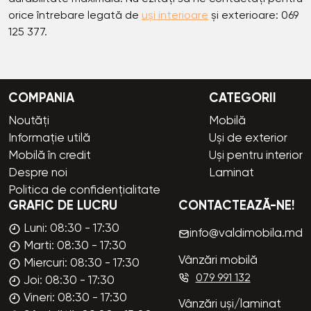
orice întrebare legată de
uși interioare
și exterioare: 069
125 377.
COMPANIA
CATEGORII
Noutăți
Mobilă
Informație utilă
Uși de exterior
Mobilă în credit
Uși pentru interior
Despre noi
Laminat
Politica de confidențialitate
GRAFIC DE LUCRU
CONTACTEAZĂ-NE!
Luni: 08:30 - 17:30
info@valdimobila.md
Marti: 08:30 - 17:30
Vânzări mobilă
Miercuri: 08:30 - 17:30
079 991 132
Joi: 08:30 - 17:30
Vineri: 08:30 - 17:30
Vânzări uși/laminat