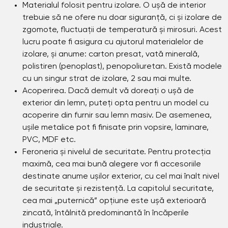
Materialul folosit pentru izolare. O ușă de interior
trebuie să ne ofere nu doar siguranță, ci și izolare de
zgomote, fluctuații de temperatură și mirosuri. Acest
lucru poate fi asigura cu ajutorul materialelor de
izolare, și anume: carton presat, vată minerală,
polistiren (penoplast), penopoliuretan. Există modele
cu un singur strat de izolare, 2 sau mai multe.
Acoperirea. Dacă demult vă doreați o ușă de
exterior din lemn, puteți opta pentru un model cu
acoperire din furnir sau lemn masiv. De asemenea,
ușile metalice pot fi finisate prin vopsire, laminare,
PVC, MDF etc.
Feroneria și nivelul de securitate. Pentru protecția
maximă, cea mai bună alegere vor fi accesoriile
destinate anume ușilor exterior, cu cel mai înalt nivel
de securitate și rezistență. La capitolul securitate,
cea mai „puternică” opțiune este ușă exterioară
zincată, întâlnită predominantă în încăperile
industriale.