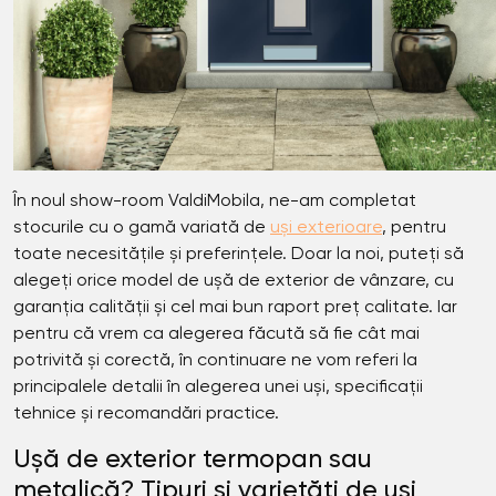
În noul show-room ValdiMobila, ne-am completat
stocurile cu o gamă variată de
uși exterioare
, pentru
toate necesitățile și preferințele. Doar la noi, puteți să
alegeți orice model de ușă de exterior de vânzare, cu
garanția calității și cel mai bun raport preț calitate. Iar
pentru că vrem ca alegerea făcută să fie cât mai
potrivită și corectă, în continuare ne vom referi la
principalele detalii în alegerea unei uși, specificații
tehnice și recomandări practice.
Ușă de exterior termopan sau
metalică? Tipuri și varietăți de uși