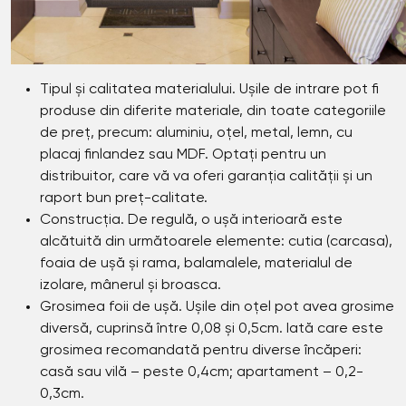
Tipul și calitatea materialului. Ușile de intrare pot fi
produse din diferite materiale, din toate categoriile
de preț, precum: aluminiu, oțel, metal, lemn, cu
placaj finlandez sau MDF. Optați pentru un
distribuitor, care vă va oferi garanția calității și un
raport bun preț-calitate.
Construcția. De regulă, o ușă interioară este
alcătuită din următoarele elemente: cutia (carcasa),
foaia de ușă și rama, balamalele, materialul de
izolare, mânerul și broasca.
Grosimea foii de ușă. Ușile din oțel pot avea grosime
diversă, cuprinsă între 0,08 și 0,5cm. Iată care este
grosimea recomandată pentru diverse încăperi:
casă sau vilă – peste 0,4cm; apartament – 0,2-
0,3cm.