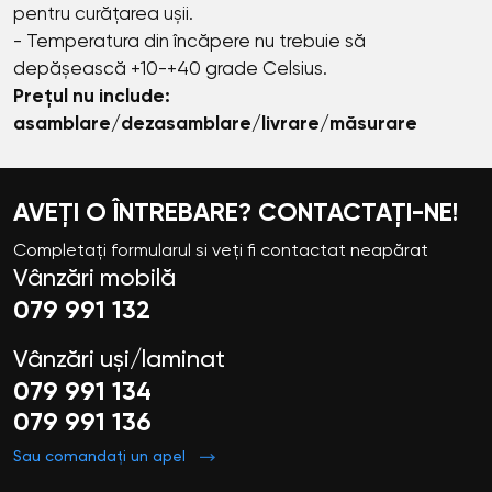
pentru curățarea ușii.
- Temperatura din încăpere nu trebuie să
depășească +10-+40 grade Celsius.
Prețul nu include:
asamblare/dezasamblare/livrare/măsurare
AVEȚI O ÎNTREBARE? CONTACTAȚI-NE!
Completați formularul si veți fi contactat neapărat
Vânzări mobilă
079 991 132
Vânzări uși/laminat
079 991 134
079 991 136
Sau comandați un apel