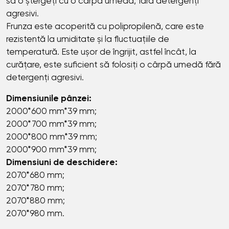
să o ștergeți cu o cârpă umedă, fără detergenți
agresivi.
Frunza este acoperită cu polipropilenă, care este
rezistentă la umiditate și la fluctuațiile de
temperatură. Este ușor de îngrijit, astfel încât, la
curățare, este suficient să folosiți o cârpă umedă fără
detergenți agresivi.
Dimensiunile pânzei:
2000*600 mm*39 mm;
2000*700 mm*39 mm;
2000*800 mm*39 mm;
2000*900 mm*39 mm;
Dimensiuni de deschidere:
2070*680 mm;
2070*780 mm;
2070*880 mm;
2070*980 mm.