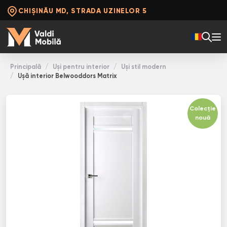
CHIȘINĂU MD, STRADA UZINELOR 5
Principală
Uși pentru interior
Uși stil modern
Ușă interior Belwooddors Matrix
Colecție
nouă