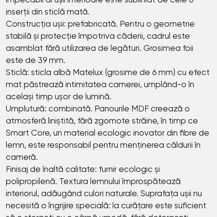
impecabil al ușii interioare este subliniat de cele 6
inserții din sticlă mată.
Construcția ușii: prefabricată. Pentru o geometrie
stabilă și protecție împotriva căderii, cadrul este
asamblat fără utilizarea de legături. Grosimea foii
este de 39 mm.
Sticlă: sticla albă Matelux (grosime de 6 mm) cu efect
mat păstrează intimitatea camerei, umplând-o în
același timp ușor de lumină.
Umplutură: combinată. Panourile MDF creează o
atmosferă liniștită, fără zgomote străine, în timp ce
Smart Core, un material ecologic inovator din fibre de
lemn, este responsabil pentru menținerea căldurii în
cameră.
Finisaj de înaltă calitate: furnir ecologic și
polipropilenă. Textura lemnului împrospătează
interiorul, adăugând culori naturale. Suprafața ușii nu
necesită o îngrijire specială: la curățare este suficient