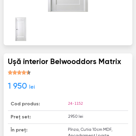
Ușă interior Belwooddors Matrix
1 950
lei
24-1152
Cod produs:
2950 lei
Preț set:
Pînza, Cutia 10cm MDF,
În preț:
Ancadrament I parte