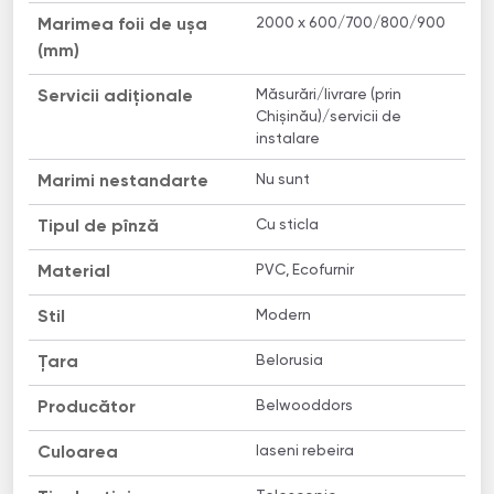
2000 x 600/700/800/900
Marimea foii de ușa
(mm)
Măsurări/livrare (prin
Servicii adiționale
Chișinău)/servicii de
instalare
Nu sunt
Marimi nestandarte
Сu sticla
Tipul de pînză
PVC, Ecofurnir
Material
Modern
Stil
Belorusia
Țara
Belwooddors
Producător
Iaseni rebeira
Culoarea