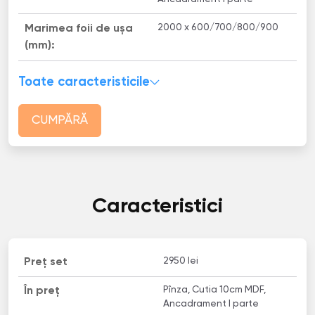
2000 x 600/700/800/900
Marimea foii de ușa
(mm):
Toate caracteristicile
CUMPĂRĂ
Caracteristici
2950 lei
Preț set
Pînza, Cutia 10cm MDF,
În preț
Ancadrament I parte