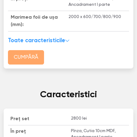
Ancadrament I parte
2000 x 600/700/800/900
Marimea foii de ușa
(mm):
Toate caracteristicile
CUMPĂRĂ
Caracteristici
2800 lei
Preț set
Pînza, Cutia 10cm MDF,
În preț
Ancadrament I parte