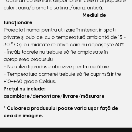
Toate articolele sunt disponibile în cele mai populare
culori: auriu/cromatic satinat/bronz antică.
Mediul de
funcționare
Proiectat numai pentru utilizare în interior, în spații
private și publice, cu o temperatură ambiantă de 15 -
30 ° C și o umiditate relativă care nu depășește 60%.
- Încălzitoarele nu trebuie să fie amplasate în
apropierea produsului
- Nu utilizați produse abrazive pentru curățare
- Temperatura camerei trebuie să fie cuprinsă între
+10-+40 grade Celsius.
Prețul nu include:
asamblare/demontare/livrare/măsurare
* Culoarea produsului poate varia ușor față de
cea din imagine.