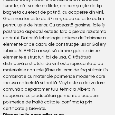
turnate, cât și cele cu filete, precum și ușile de tip
baghetă cu efect de patină, cu acoperire din vinil.
Grosimea foii este de 37 mm, ceea ce este optim
pentru ușile de interior. Cu această grosime, foile își
păstrează aspectul estetic fără a pierde rezistența
cadrului. Datorită tehnologiei italiene de îmbinare a
elementelor de cadru ale construcției ușilor Gallery,
fabrica ALBERO a reușit să elimine golurile dintre
elementele structurii foii de ușă. O trăsătură
distinctivă a stratului de vinil este reprezentată de
materialele naturale (fibre de lemn de fag și frasin) în
combinație cu materiale polimerice moderne care
fac ușa catifelată și tactilă. Vinyl este o dezvoltare
comună a departamentului tehnic al Albero în
cooperare cu producătorii germani de acoperiri
polimerice de înaltă calitate, confirmată prin
certificate și brevete.