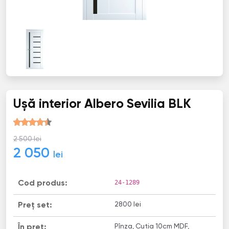
Ușă interior Albero Sevilia BLK
2 500 lei
2 050
lei
24-1289
Cod produs:
2800 lei
Preț set:
Pînza, Cutia 10cm MDF,
În preț: