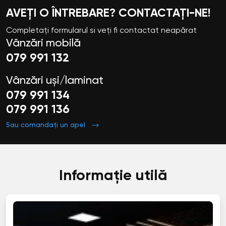
AVEȚI O ÎNTREBARE? CONTACTAȚI-NE!
Completați formularul si veți fi contactat neapărat
Vânzări mobilă
079 991 132
Vânzări uși/laminat
079 991 134
079 991 136
Sau comandați un apel
Informație utilă