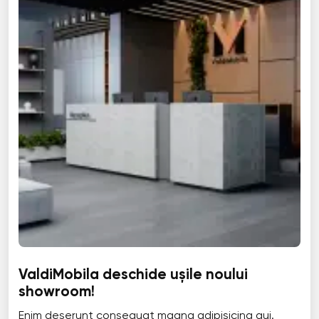
ValdiMobila deschide ușile noului
showroom!
Enim deserunt consequat magna adipisicing qui.