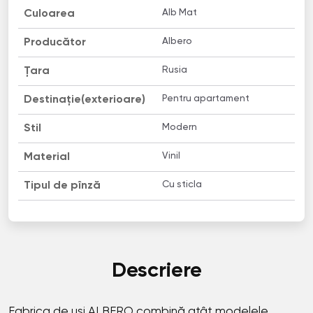
Alb Mat
Culoarea
Albero
Producător
Rusia
Țara
Pentru apartament
Destinație(exterioare)
Modern
Stil
Vinil
Material
Сu sticla
Tipul de pînză
Descriere
Fabrica de uși ALBERO combină atât modelele