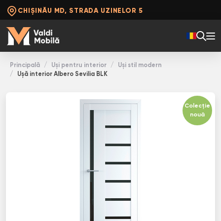
CHIȘINĂU MD, STRADA UZINELOR 5
Principală
Uși pentru interior
Uși stil modern
Ușă interior Albero Sevilia BLK
Colecție
nouă