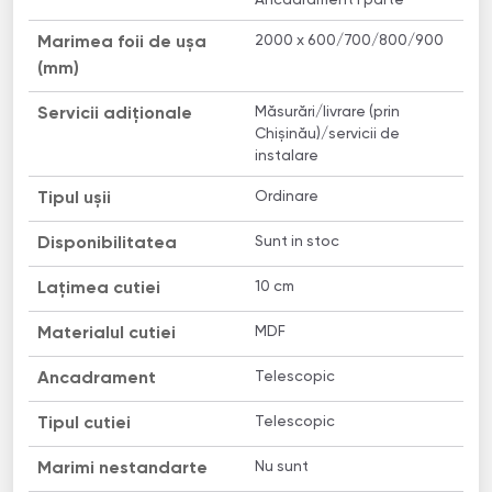
2000 x 600/700/800/900
Marimea foii de ușa
(mm)
Măsurări/livrare (prin
Servicii adiționale
Chișinău)/servicii de
instalare
Ordinare
Tipul ușii
Sunt in stoc
Disponibilitatea
10 сm
Lațimea cutiei
MDF
Materialul cutiei
Telescopic
Ancadrament
Telescopic
Tipul cutiei
Nu sunt
Marimi nestandarte